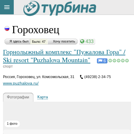
Title
Cейчас
Гороховец
на
сайте:
433
Я здесь был
Хочу посетить
Было: 47
Горнолыжный комплекс "Пужалова Гора" /
Ski resort "Puzhalova Mountain"
6
спорт
Button
Россия
,
Гороховец, ул. Комсомольская, 31
(49238) 2-34-75
www.puzhalova.ru/
Фотографии
Карта
1 фото