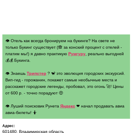
👁 Отель как всегда бронируем на букинге? На свете не
только Букинг существует (🙈 за конский процент с отелей -
платим мы!) я давно практикую
Румгуру
, реально выгодней
💰💰 Букинга.
👁 Знаешь
Трипстер
? 🐒 это эволюция городских экскурсий.
Вип-гид - горожанин, покажет самые необычные места и
расскажет городские легенды, пробовал, это огонь 🚀! Цены
от 600 р. - точно порадуют 🤑
👁 Луший поисковик Рунета
Яндекс
❤ начал продавать авиа
авиа-билеты! 🤷
Адрес:
601480, Владимирская область