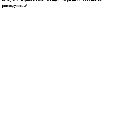
выходной. А цена и качество еды с кафе не оставят никого
равнодушным!