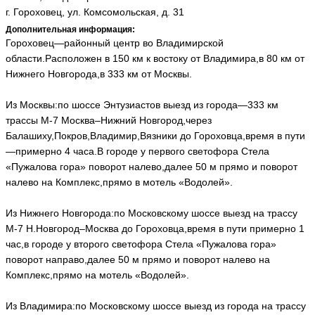
г. Гороховец, ул. Комсомольская, д. 31
Дополнительная информация:
Гороховец—районный центр во Владимирской
области.Расположен в 150 км к востоку от Владимира,в 80 км от
Нижнего Новгорода,в 333 км от Москвы.
Из Москвы:по шоссе Энтузиастов выезд из города—333 км
трассы М-7 Москва–Нижний Новгород,через
Балашиху,Покров,Владимир,Вязники до Гороховца,время в пути
—примерно 4 часа.В городе у первого светофора Стела
«Пужалова гора» поворот налево,далее 50 м прямо и поворот
налево на Комплекс,прямо в мотель «Водолей».
Из Нижнего Новгорода:по Московскому шоссе выезд на трассу
М-7 Н.Новгород–Москва до Гороховца,время в пути примерно 1
час,в городе у второго светофора Стела «Пужалова гора»
поворот направо,далее 50 м прямо и поворот налево на
Комплекс,прямо на мотель «Водолей».
Из Владимира:по Московскому шоссе выезд из города на трассу