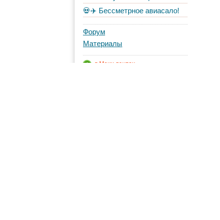
💀✈️ Бессметрное авиасало!
Форум
Материалы
в Моих лентах
Топ авторов
Shortcut
38