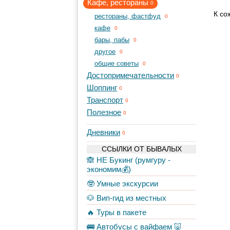
Кафе, рестораны
0
К со
рестораны, фастфуд
0
кафе
0
бары, пабы
0
другое
0
общие советы
0
Достопримечательности
0
Шоппинг
0
Транспорт
0
Полезное
0
Дневники
0
ССЫЛКИ ОТ БЫВАЛЫХ
🙈 НЕ Букинг (румгуру -
экономим💰)
🤓 Умные экскурсии
🐶 Вип-гид из местных
🔥 Туры в пакете
🚌 Автобусы с вайфаем 🐷