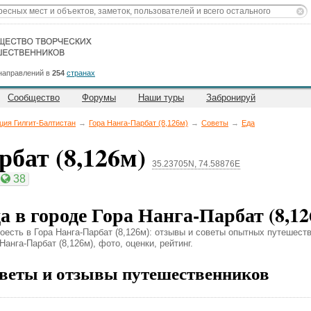
направлений в
254
странах
Сообщество
Форумы
Наши туры
Забронируй
ция Гилгит-Балтистан
→
Гора Нанга-Парбат (8,126м)
→
Советы
→
Еда
рбат (8,126м)
35.23705N, 74.58876E
38
а в городе Гора Нанга-Парбат (8,12
поесть в Гора Нанга-Парбат (8,126м): отзывы и советы опытных путешест
Нанга-Парбат (8,126м), фото, оценки, рейтинг.
веты и отзывы путешественников