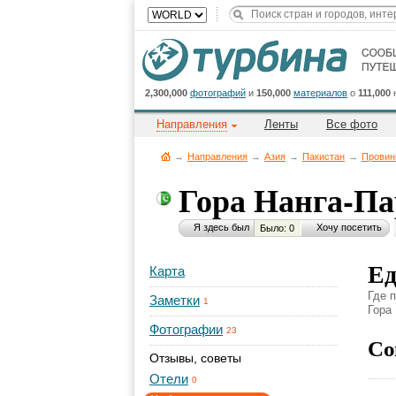
2,300,000
фотографий
и
150,000
материалов
о
111,000
Направления
Ленты
Все фото
→
Направления
→
Азия
→
Пакистан
→
Провин
Гора Нанга-Па
Я здесь был
Хочу посетить
Было: 0
Ед
Карта
Где 
Заметки
1
Гора 
Фотографии
23
Со
Отзывы, советы
Отели
0