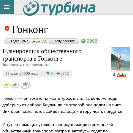
Title
Cейчас
Гонконг
на
сайте:
2996
Я здесь был
Хочу посетить
Было: 351
Планировщик общественного
транспорта в Гонконге
Транспорт → как перемещаться
Button
27 марта 2009 года
|
|
6
|
2713
Vazlav
Гонконг — он только на карте крохотный. На деле же поди
доберись от района Коулун до смотровой площадки на пике
Виктория; семь потов сойдёт, да ещё и в гору лезть придётся.
И тут на помощь путешественнику приходит гонконгский
общественный транспорт. Метро и автобусы ходят по