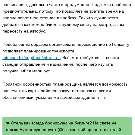
расписанию, довольно часто и продуманно. Подземка особенно
предпочтительна, потому что позволяет не тратить время на
вполне вероятное стояние в пробках. Так что лучше всего
добраться как можно ближе к нужному месту на метро, а там
пересесть на автобус.
Подобающим образом организовать перемещение по Гонконгу
позволяет планировщик транспорта
mtr.com.hk/eng/train/intro_in…
Всё, что требуется — ввести
станции отправления и назначения, после чего изучить
получившийся маршрут.
Приятной особенностью планировщика является возможность
распечатать карты районов вокруг остановок со всеми
обозначениями, указаниями важейших зданий и т.п.
👁 Отель как всегда бронируем на букинге? На свете не
только Букинг существует (🙈 за конский процент с отелей -