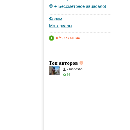
💀✈️ Бессметрное авиасало!
Форум
Материалы
в Моих лентах
Топ авторов
ksushasha
36