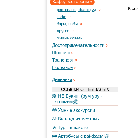
Кафе, рестораны
0
К со
рестораны, фастфуд
0
кафе
0
бары, пабы
0
другое
0
общие советы
0
Достопримечательности
0
Шоппинг
0
Транспорт
0
Полезное
0
Дневники
0
ССЫЛКИ ОТ БЫВАЛЫХ
🙈 НЕ Букинг (румгуру -
экономим💰)
🤓 Умные экскурсии
🐶 Вип-гид из местных
🔥 Туры в пакете
🚌 Автобусы с вайфаем 🐷