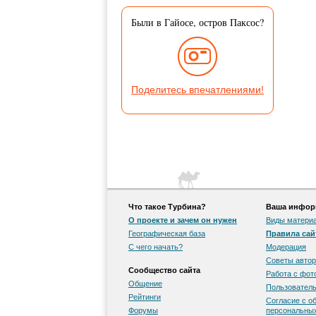
Были в Гайосе, остров Паксос?
Поделитесь впечатлениями!
Что такое Турбина?
Ваша информ
О проекте и зачем он нужен
Виды матери
Географическая база
Правила сай
С чего начать?
Модерация
Советы автор
Сообщество сайта
Работа с фо
Общение
Пользователь
Рейтинги
Согласие с о
Форумы
персональны