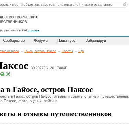
направлений в
254
странах
Сообщество
Форумы
Наши туры
Забронируй
ские острова
→
Гайос, остров Паксос
→
Советы
→
Еда
 Паксос
39.20771N, 20.17004E
36
а в Гайосе, остров Паксос
поесть в Гайос, остров Паксос: отзывы и советы опытных путешественник
в Паксос, фото, оценки, рейтинг.
веты и отзывы путешественников