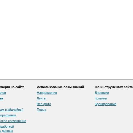
ация на сайте
Использование базы знаний
Об инструментах сайта
алов
Направления
Дневники
та
Ленты
Копилки
Все фото
Бронирование
ам (гайдлайны)
Поиск
тографиями
скоe соглашение
бработкой
х данных