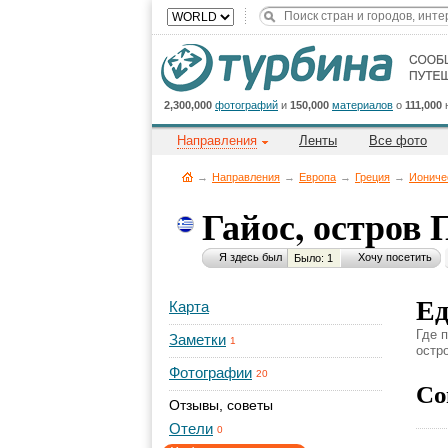
2,300,000
фотографий
и
150,000
материалов
о
111,000
Направления
Ленты
Все фото
→
Направления
→
Европа
→
Греция
→
Иониче
Гайос, остров
Я здесь был
Хочу посетить
Было: 1
Ед
Карта
Где 
Заметки
1
остро
Фотографии
20
Со
Отзывы, советы
Отели
0