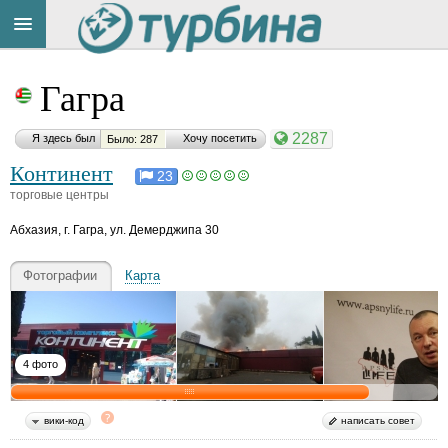
Title
Cейчас
Гагра
на
сайте:
2287
Я здесь был
Хочу посетить
Было: 287
Континент
23
торговые центры
Абхазия
,
г. Гагра, ул. Демерджипа 30
Button
Фотографии
Карта
4 фото
вики-код
написать совет