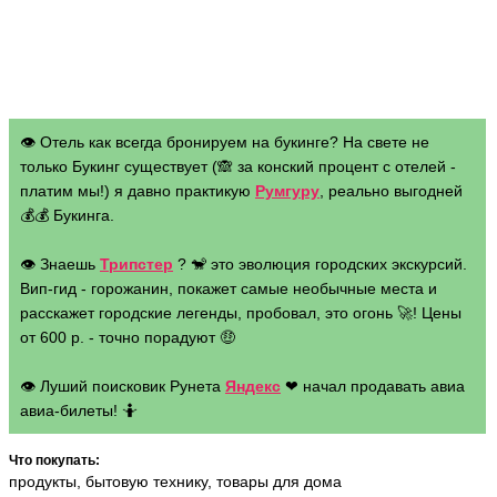
👁 Отель как всегда бронируем на букинге? На свете не
только Букинг существует (🙈 за конский процент с отелей -
платим мы!) я давно практикую
Румгуру
, реально выгодней
💰💰 Букинга.
👁 Знаешь
Трипстер
? 🐒 это эволюция городских экскурсий.
Вип-гид - горожанин, покажет самые необычные места и
расскажет городские легенды, пробовал, это огонь 🚀! Цены
от 600 р. - точно порадуют 🤑
👁 Луший поисковик Рунета
Яндекс
❤ начал продавать авиа
авиа-билеты! 🤷
Что покупать:
продукты, бытовую технику, товары для дома