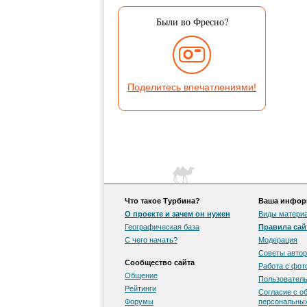
Были во Фресно?
Поделитесь впечатлениями!
Что такое Турбина?
Ваша информ
О проекте и зачем он нужен
Виды матери
Географическая база
Правила сай
С чего начать?
Модерация
Советы автор
Сообщество сайта
Работа с фо
Общение
Пользователь
Рейтинги
Согласие с о
Форумы
персональны