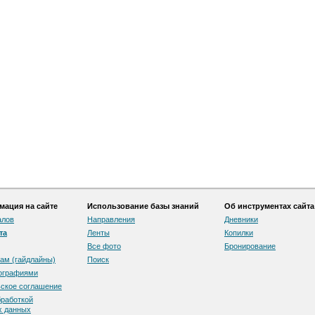
ация на сайте
Использование базы знаний
Об инструментах сайта
алов
Направления
Дневники
та
Ленты
Копилки
Все фото
Бронирование
ам (гайдлайны)
Поиск
тографиями
скоe соглашение
бработкой
х данных