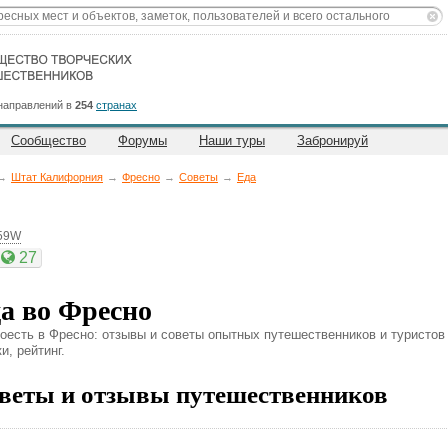
направлений в
254
странах
Сообщество
Форумы
Наши туры
Забронируй
→
Штат Калифорния
→
Фресно
→
Советы
→
Еда
259W
27
а во Фресно
поесть в Фресно: отзывы и советы опытных путешественников и туристов
и, рейтинг.
веты и отзывы путешественников