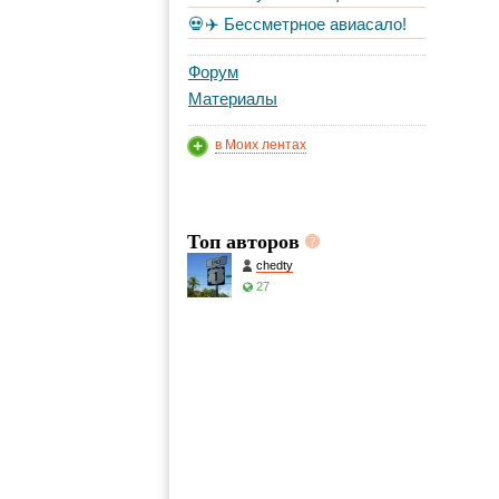
💀✈️ Бессметрное авиасало!
Форум
Материалы
в Моих лентах
Топ авторов
chedty
27