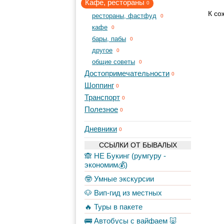
Кафе, рестораны
0
К со
рестораны, фастфуд
0
кафе
0
бары, пабы
0
другое
0
общие советы
0
Достопримечательности
0
Шоппинг
0
Транспорт
0
Полезное
0
Дневники
0
ССЫЛКИ ОТ БЫВАЛЫХ
🙈 НЕ Букинг (румгуру -
экономим💰)
🤓 Умные экскурсии
🐶 Вип-гид из местных
🔥 Туры в пакете
🚌 Автобусы с вайфаем 🐷