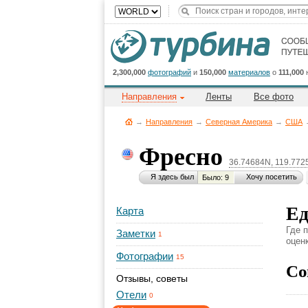
2,300,000
фотографий
и
150,000
материалов
о
111,000
Направления
Ленты
Все фото
→
Направления
→
Северная Америка
→
CША
Фресно
36.74684N, 119.77
Я здесь был
Хочу посетить
Было: 9
Ед
Карта
Где 
Заметки
1
оценк
Фотографии
15
Со
Отзывы, советы
Отели
0