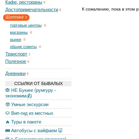
Кафе, рестораны
0
К сожалению, пока в этом р
Достопримечательности
0
Шоппинг
0
торговые центры
0
магазины
0
рынки
0
общие советы
0
Транспорт
1
Полезное
0
Дневники
0
ССЫЛКИ ОТ БЫВАЛЫХ
🙈 НЕ Букинг (румгуру -
экономим💰)
🤓 Умные экскурсии
🐶 Вип-гид из местных
🔥 Туры в пакете
🚌 Автобусы с вайфаем 🐷