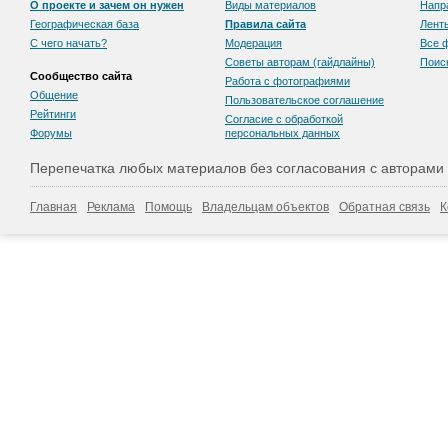
О проекте и зачем он нужен
Виды материалов
Напр
Географическая база
Правила сайта
Лент
С чего начать?
Модерация
Все 
Советы авторам (гайдлайны)
Поис
Сообщество сайта
Работа с фотографиями
Общение
Пользовательскоe соглашение
Рейтинги
Согласие с обработкой
Форумы
персональных данных
Перепечатка любых материалов без согласования с авторами
Главная
Реклама
Помощь
Владельцам объектов
Обратная связь
К