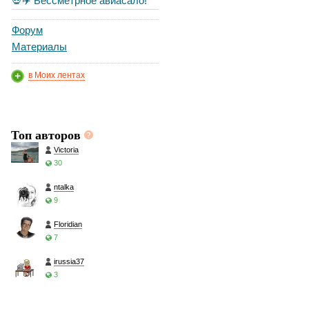
💀✈️ Бессметрное авиасало!
Форум
Материалы
в Моих лентах
Топ авторов
Victoria
30
ntalka
9
Floridian
7
irussia37
3