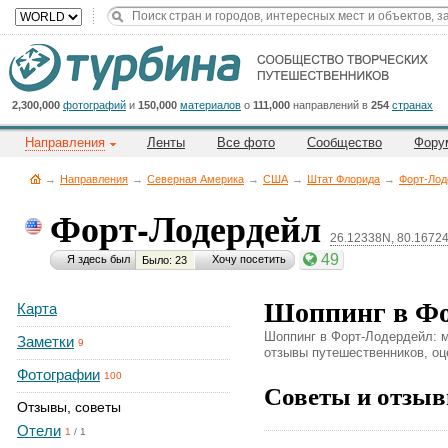
Title
Cейчас
на
сайте:
2,300,000
фотографий
и
150,000
материалов
о
111,000
направлений в
254
странах
Направления
Ленты
Все фото
Сообщество
Фору
→
Направления
→
Северная Америка
→
CША
→
Штат Флорида
→
Форт-Лод
Форт-Лодердейл
26.12338N, 80.1672
Button
49
Я здесь был
Хочу посетить
Было: 23
Шоппинг в Фо
Карта
Шоппинг в Форт-Лодердейл: ма
Заметки
9
отзывы путешественников, оце
Фотографии
100
Советы и отзыв
Отзывы, советы
Отели
1
/
1