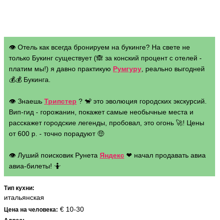
👁 Отель как всегда бронируем на букинге? На свете не
только Букинг существует (🙈 за конский процент с отелей -
платим мы!) я давно практикую
Румгуру
, реально выгодней
💰💰 Букинга.
👁 Знаешь
Трипстер
? 🐒 это эволюция городских экскурсий.
Вип-гид - горожанин, покажет самые необычные места и
расскажет городские легенды, пробовал, это огонь 🚀! Цены
от 600 р. - точно порадуют 🤑
👁 Луший поисковик Рунета
Яндекс
❤ начал продавать авиа
авиа-билеты! 🤷
Тип кухни:
итальянская
€ 10-30
Цена на человека: