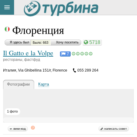
Title
Cейчас
Флоренция
на
сайте:
5718
Я здесь был
Хочу посетить
Было: 663
Il Gatto e la Volpe
7
рестораны, фастфуд
Италия
,
Via Ghibellina 151/r, Florence
055 289 264
Button
Фотографии
Карта
1 фото
вики-код
написать совет