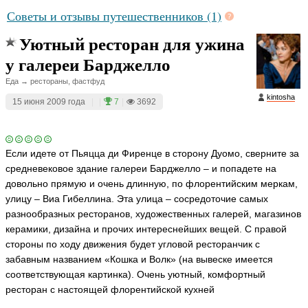
Советы и отзывы путешественников (1)
Уютный ресторан для ужина
у галереи Барджелло
Еда → рестораны, фастфуд
kintosha
15 июня 2009 года
|
|
7
|
3692
Если идете от Пьяцца ди Фиренце в сторону Дуомо, сверните за
средневековое здание галереи Барджелло – и попадете на
довольно прямую и очень длинную, по флорентийским меркам,
улицу – Виа Гибеллина. Эта улица – сосредоточие самых
разнообразных ресторанов, художественных галерей, магазинов
керамики, дизайна и прочих интереснейших вещей. С правой
стороны по ходу движения будет угловой ресторанчик с
забавным названием «Кошка и Волк» (на вывеске имеется
соответствующая картинка). Очень уютный, комфортный
ресторан с настоящей флорентийской кухней