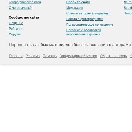
Географическая база
Правила сайта
Лент
С чего начать?
Модерация
Все 
Советы авторам (гайдлайны)
Поис
Сообщество сайта
Работа с фотографиями
Общение
Пользовательскоe соглашение
Рейтинги
Согласие с обработкой
Форумы
персональных данных
Перепечатка любых материалов без согласования с авторами
Главная
Реклама
Помощь
Владельцам объектов
Обратная связь
К