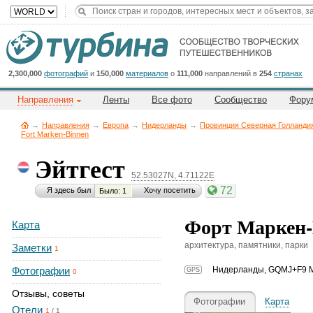
Title
Cейчас
на
сайте:
2,300,000
фотографий
и
150,000
материалов
о
111,000
направлений в
254
странах
Направления
Ленты
Все фото
Сообщество
Фору
→
Направления
→
Европа
→
Нидерланды
→
Провинция Северная Голланди
Fort Marken-Binnen
Эйтгест
Button
52.53027N, 4.71122E
72
Я здесь был
Хочу посетить
Было: 1
Форт Маркен-Б
Карта
архитектура, памятники, парки
Заметки
1
Фотографии
Нидерланды
,
GQMJ+F9 Ma
GPS
0
Отзывы, советы
Фотографии
Карта
Отели
1
/
1