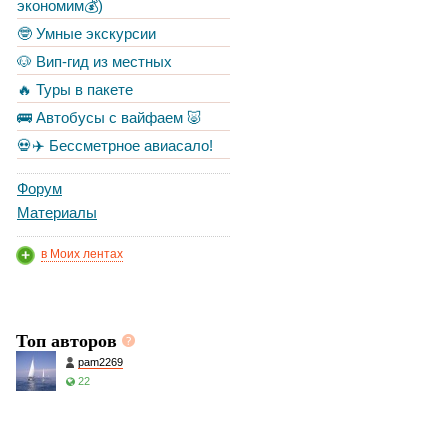
экономим💰)
🤓 Умные экскурсии
🐶 Вип-гид из местных
🔥 Туры в пакете
🚌 Автобусы с вайфаем 🐷
💀✈️ Бессметрное авиасало!
Форум
Материалы
в Моих лентах
Топ авторов
pam2269
22