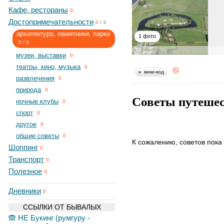
Кафе, рестораны
0
Достопримечательности
0
/
3
архитектура, памятники, парки
1 фото
0
/
3
музеи, выставки
0
театры, кино, музыка
0
вики-код
развлечения
0
природа
0
Советы путеше
ночные клубы
0
спорт
0
другое
0
общие советы
0
К сожалению, советов пока 
Шоппинг
0
Транспорт
0
Полезное
0
Дневники
0
ССЫЛКИ ОТ БЫВАЛЫХ
🙈 НЕ Букинг (румгуру -