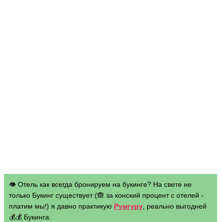
👁 Отель как всегда бронируем на букинге? На свете не
только Букинг существует (🙈 за конский процент с отелей -
платим мы!) я давно практикую
Румгуру
, реально выгодней
💰💰 Букинга.