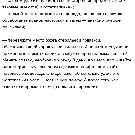
— следом удалите из ожога все посторонние предметы (если
таковые имеются) и остатки тканей;
— промойте ожог перекисью водорода, после чего сразу же
обработайте йодной настойкой и затем — антибиотической
присыпкой;
— перевяжите место ожога стерильной повязкой,
обеспечивающей хорошую вентиляцию. И ни в коем случае не
применяйте герметических и воздухонепроницаемых повязок!
Менять повязку необходимо каждый день, при этом прочищайте
ожог стерильным тампоном (кусочком ваты) и промывайте
перекисью водорода. Очищая ожог, обязательно удаляйте
желтоватый налет — застывшую лимфу. А после того, как
очистите и промоете ожог, снова его перевяжите.