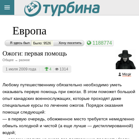
Title
Cейчас
Европа
на
сайте:
1188774
Я здесь был
Хочу посетить
Было: 9526
Ожоги: первая помощь
Общее → разное
1 июля 2009 года
|
|
4
|
1314
Mizgir
Button
Любому путешественнику обязательно необходимо уметь
оказывать первую помощь при ожогах. В этом поможет большой
опыт канадских военнослужащих, которые проходят даже
специальные курсы по лечению ожогов. Порядок оказания
помощи следующий:
— в первую очередь, обожженное место требуется немедленно
обмыть холодной и чистой (а еще лучше — дистиллированной)
водой;