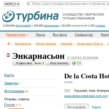
Title
Cейчас
на
сайте:
2,300,000
фотографий
и
150,000
материалов
о
111,000
направлений в
254
странах
Направления
Ленты
Все фото
Сообщество
Фору
→
Направления
→
Южная Америка
→
Парагвай
→
Департамент Итапуа
→
Энкарнасьон
27.33976S, 55.86636W
Button
59
Я здесь был
Хочу посетить
Было: 2
De la Costa Hot
Карта
отели
Заметки
1
Фотографии
Парагвай
,
Avda. Rodrigue
GPS
55
www.delacostahotel.com.py/
Отзывы, советы
Отели
3
/
3
Фотографии
Карта