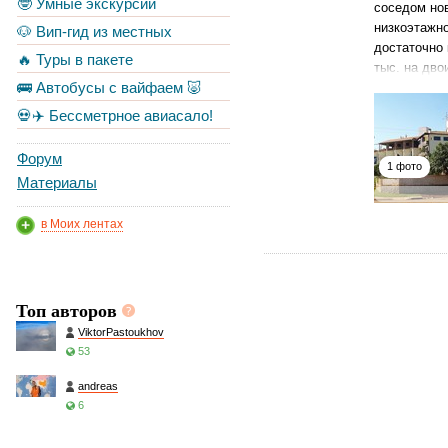
🤓 Умные экскурсии
соседом нов
низкоэтажно
🐶 Вип-гид из местных
достаточно 
🔥 Туры в пакете
тыс. на дво
🚌 Автобусы с вайфаем 🐷
💀✈️ Бессметрное авиасало!
Форум
1 фото
Материалы
в Моих лентах
Топ авторов
ViktorPastoukhov
53
andreas
6