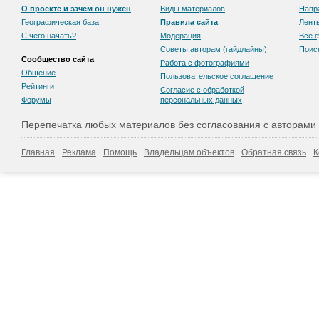
О проекте и зачем он нужен
Виды материалов
Напр
Географическая база
Правила сайта
Лент
С чего начать?
Модерация
Все 
Советы авторам (гайдлайны)
Поис
Сообщество сайта
Работа с фотографиями
Общение
Пользовательскоe соглашение
Рейтинги
Согласие с обработкой
Форумы
персональных данных
Перепечатка любых материалов без согласования с авторами
Главная
Реклама
Помощь
Владельцам объектов
Обратная связь
К