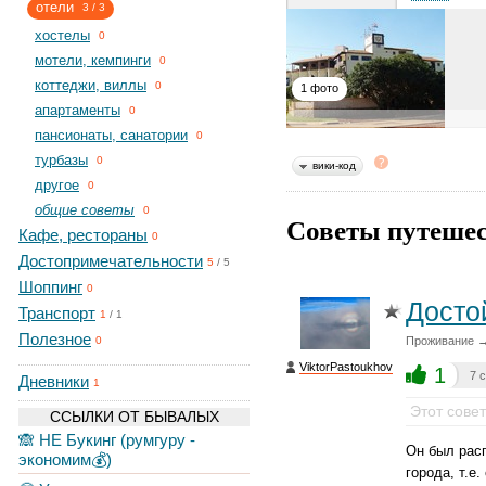
отели
3
/
3
хостелы
0
мотели, кемпинги
0
коттеджи, виллы
0
1 фото
апартаменты
0
пансионаты, санатории
0
турбазы
0
вики-код
другое
0
общие советы
0
Советы путешес
Кафе, рестораны
0
Достопримечательности
5
/
5
Шоппинг
0
Досто
Транспорт
1
/
1
Полезное
Проживание →
0
ViktorPastoukhov
1
7 
Дневники
1
Этот сове
ССЫЛКИ ОТ БЫВАЛЫХ
🙈 НЕ Букинг (румгуру -
Он был расп
экономим💰)
города, т.е