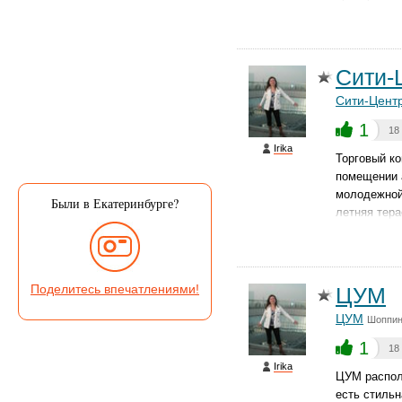
Сити-
Сити-Цент
1
18
Irika
Торговый к
помещении 
молодежной
Были в Екатеринбурге?
летняя тера
Поделитесь впечатлениями!
ЦУМ
ЦУМ
Шоппин
1
18
Irika
ЦУМ располо
есть стильн