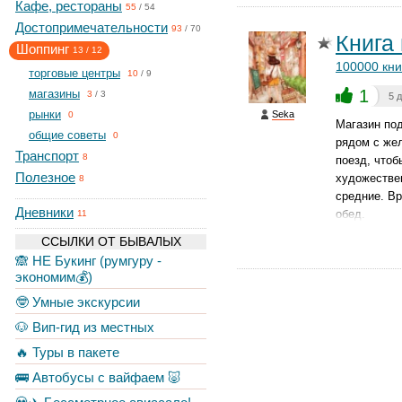
Кафе, рестораны
55
/
54
Достопримечательности
93
/
70
Книга 
Шоппинг
13
/
12
100000 кни
торговые центры
10
/
9
1
магазины
3
/
3
5 
рынки
Seka
0
Магазин под
общие советы
0
рядом с же
Транспорт
8
поезд, чтоб
Полезное
художестве
8
средние. Вр
Дневники
обед.
11
ССЫЛКИ ОТ БЫВАЛЫХ
🙈 НЕ Букинг (румгуру -
экономим💰)
🤓 Умные экскурсии
🐶 Вип-гид из местных
🔥 Туры в пакете
🚌 Автобусы с вайфаем 🐷