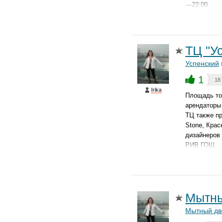
—22:00
ТЦ "У
Успенский
1
18
Irika
Площадь тор
арендаторы 
ТЦ также пр
Stone, Крас
дизайнеров 
РИВ ГОШ…
Мытны
Мытный дв