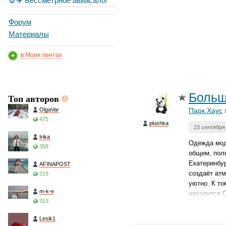
💀✈️ Бессметрное авиасало!
Форум
Материалы
в Моих лентах
Больш
Топ авторов
OlgaVar
Парк Хаус
475
plushka
23 сентября
Irika
Одежда модн
358
общем, полн
Екатеринбур
AFINAPOST
создаёт атм
319
уютно. К то
m-k-e
находится О
313
Lesik1