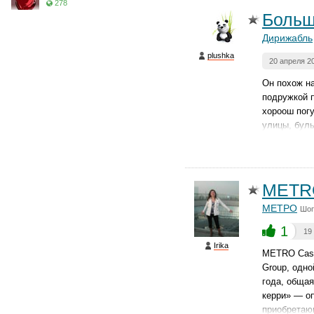
278
Больш
Дирижабль
plushka
20 апреля 2
Он похож на
подружкой п
хороош погу
улицы, бул
METR
МЕТРО
Шоп
1
19
Irika
METRO Cash
Group, одно
года, общая
керри» — о
приобретаю