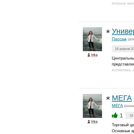
модные акс
Униве
Пассаж
Шоп
18 апреля 2
Irika
Центральный
представле
косметика, 
МЕГА
МЕГА
Шоппи
1
18
Irika
Торговый це
Основные ар