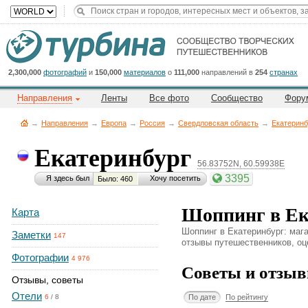
Title
Cейчас
на
сайте:
2,300,000
фотографий
и
150,000
материалов
о
111,000
направлений в
254
странах
Направления
Ленты
Все фото
Сообщество
Фору
→
Направления
→
Европа
→
Россия
→
Свердловская область
→
Екатеринб
Екатеринбург
56.83752N, 60.59938E
Button
3395
Я здесь был
Хочу посетить
Было: 460
Шоппинг в Ек
Карта
Шоппинг в Екатеринбург: мага
Заметки
147
отзывы путешественников, оце
Фотографии
4 976
Советы и отзыв
Отзывы, советы
Отели
По дате
По рейтингу
6
/
8