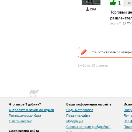
1
18
Irika
Торговый це
развлекател
суши", МЕХХ
Есть, что сказать о Екатер
1—10 из 13 советов
Что такое Турбина?
Ваша информация на сайте
Испо
О проекте и зачем он нужен
Виды материалов
Напр
Географическая база
Правила сайта
Лент
С чего начать?
Модерация
Все 
Советы авторам (гайдлайны)
Поис
Сообщество сайта