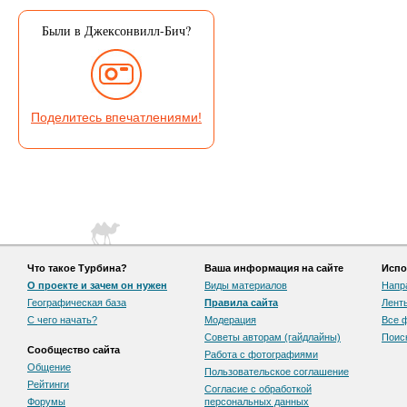
Были в Джексонвилл-Бич?
Поделитесь впечатлениями!
Что такое Турбина?
Ваша информация на сайте
Испо
О проекте и зачем он нужен
Виды материалов
Напр
Географическая база
Правила сайта
Лент
С чего начать?
Модерация
Все 
Советы авторам (гайдлайны)
Поис
Сообщество сайта
Работа с фотографиями
Общение
Пользовательскоe соглашение
Рейтинги
Согласие с обработкой
Форумы
персональных данных