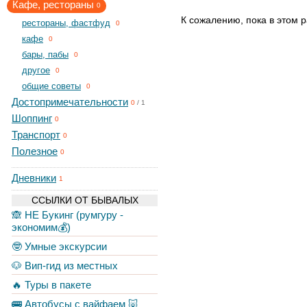
Кафе, рестораны
0
К сожалению, пока в этом р
рестораны, фастфуд
0
кафе
0
бары, пабы
0
другое
0
общие советы
0
Достопримечательности
0
/
1
Шоппинг
0
Транспорт
0
Полезное
0
Дневники
1
ССЫЛКИ ОТ БЫВАЛЫХ
🙈 НЕ Букинг (румгуру -
экономим💰)
🤓 Умные экскурсии
🐶 Вип-гид из местных
🔥 Туры в пакете
🚌 Автобусы с вайфаем 🐷