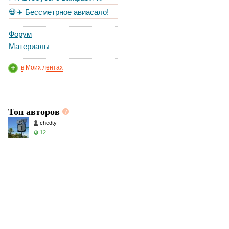
💀✈️ Бессметрное авиасало!
Форум
Материалы
в Моих лентах
Топ авторов
chedty
12