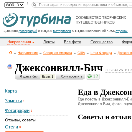
Title
Cейчас
на
сайте:
2,300,000
фотографий
и
150,000
материалов
о
111,000
направлений в
254
странах
Направления
Ленты
Все фото
Сообщество
Фору
→
Направления
→
Северная Америка
→
CША
→
Штат Флорида
→
Джексонв
Джексонвилл-Бич
30.28412N, 81
Button
12
Я здесь был
Хочу посетить
Было: 1
Еда в Джексо
Карта
Где поесть в Джексонвилл-Би
Заметки
1
Джексонвилл-Бич, фото, оценк
Фотографии
5
Советы и отзыв
Отзывы, советы
Отели
0