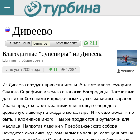
Title
Cейчас
Дивеево
на
сайте:
211
Я здесь был
Хочу посетить
Было: 57
Благодатные "сувениры" из Дивеева
Шоппинг → общие советы
7 августа 2009 года
|
|
11
|
17384
veruncia
Button
Из Дивеева следует привезти иконы. А так же масло, сухарики
Святого Серафима и землю с канавки Богородицы. Пакетиками
для них небольшими и прозрачными лучше запастись заранее.
Иначе придется стоять за ними длиннющую очередь в
церковную лавочку на входе в монастырь. И их еще может и не
быть. Паломников много. Там же продаются и бутылочки для
маслица. Напротив лавочки у Преображенского собора
находится окошечко, где вам нальют маслица, освещенного на
мощах преподобного Серафима, а так же святых блаженных