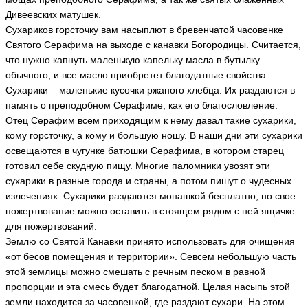
Дивеевских матушек.
Сухариков горсточку вам насыплют в бревенчатой часовенке
Святого Серафима на выходе с канавки Богородицы. Считается,
что нужно капнуть маленькую капельку масла в бутылку
обычного, и все масло приобретет благодатные свойства.
Сухарики – маленькие кусочки ржаного хлебца. Их раздаются в
память о преподобном Серафиме, как его благословление.
Отец Серафим всем приходящим к нему давал такие сухарики,
кому горсточку, а кому и большую ношу. В наши дни эти сухарики
освещаются в чугунке батюшки Серафима, в котором старец
готовил себе скудную пищу. Многие паломники увозят эти
сухарики в разные города и страны, а потом пишут о чудесных
излечениях. Сухарики раздаются монашкой бесплатно, но свое
пожертвование можно оставить в стоящем рядом с ней ящичке
для пожертвований.
Землю со Святой Канавки принято использовать для очищения
«от бесов помещения и территории». Севсем небольшую часть
этой землицы можно смешать с речным песком в равной
пропорции и эта смесь будет благодатной. Целая насыпь этой
земли находится за часовенкой, где раздают сухари. На этом