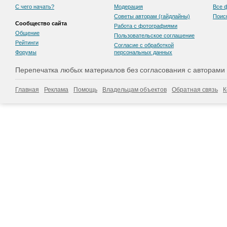
С чего начать?
Модерация
Все 
Советы авторам (гайдлайны)
Поис
Сообщество сайта
Работа с фотографиями
Общение
Пользовательскоe соглашение
Рейтинги
Согласие с обработкой
Форумы
персональных данных
Перепечатка любых материалов без согласования с авторами
Главная
Реклама
Помощь
Владельцам объектов
Обратная связь
К