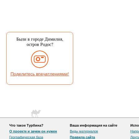
Были в городе Димилия,
остров Родос?
Поделитесь впечатлениями!
Что такое Турбина?
Ваша информация на сайте
Испо
О проекте и зачем он нужен
Виды материалов
Напр
Географическая база
Правила сайта
Лент