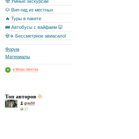
🤓 Умные экскурсии
🐶 Вип-гид из местных
🔥 Туры в пакете
🚌 Автобусы с вайфаем 🐷
💀✈️ Бессметрное авиасало!
Форум
Материалы
в Моих лентах
Топ авторов
grau59
17