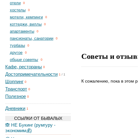
отели
0
хостелы
0
мотели, кемпинги
0
коттеджи, виллы
0
апартаменты
0
пансионаты, санатории
0
турбазы
0
другое
Советы и отзыв
0
общие советы
0
Кафе, рестораны
0
Достопримечательности
1
/
1
К сожалению, пока в этом р
Шоппинг
0
Транспорт
0
Полезное
0
Дневники
1
ССЫЛКИ ОТ БЫВАЛЫХ
🙈 НЕ Букинг (румгуру -
экономим💰)