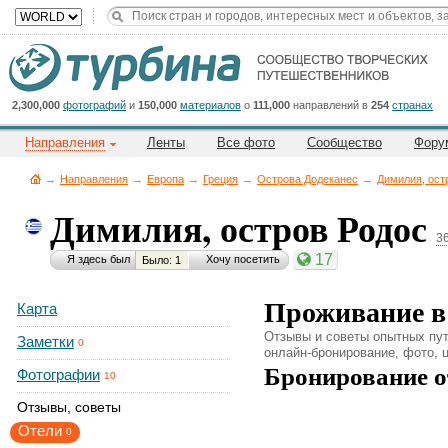
Title
Cейчас
на
сайте:
2,300,000
фотографий
и
150,000
материалов
о
111,000
направлений в
254
странах
Направления
Ленты
Все фото
Сообщество
Фору
→
Направления
→
Европа
→
Греция
→
Острова Додеканес
→
Димилия, ост
Димилия, остров Родос
3
Button
17
Я здесь был
Хочу посетить
Было: 1
Проживание в 
Карта
Отзывы и советы опытных пут
Заметки
0
онлайн-бронирование, фото, 
Бронирование о
Фотографии
10
Отзывы, советы
Отели
0