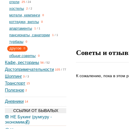
отели
25
/
24
хостелы
2
/
2
мотели, кемпинги
0
коттеджи, виллы
0
апартаменты
1
/
1
пансионаты, санатории
1
/
1
турбазы
0
другое
0
Советы и отзыв
общие советы
0
Кафе, рестораны
56
/
52
Достопримечательности
105
/
77
К сожалению, пока в этом р
Шоппинг
3
/
3
Транспорт
15
Полезное
2
Дневники
14
ССЫЛКИ ОТ БЫВАЛЫХ
🙈 НЕ Букинг (румгуру -
экономим💰)