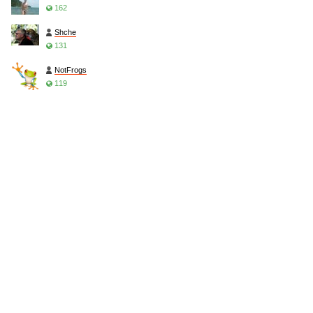
162
Shche
131
NotFrogs
119