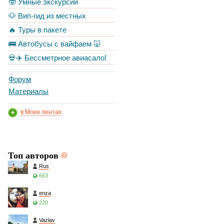
🤓 Умные экскурсии
🐶 Вип-гид из местных
🔥 Туры в пакете
🚌 Автобусы с вайфаем 🐷
💀✈️ Бессметрное авиасало!
Форум
Материалы
в Моих лентах
Топ авторов
Rus
663
enza
220
Vazlav