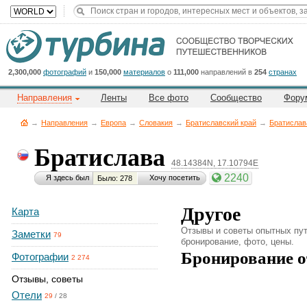
Title
Cейчас
на
сайте:
2,300,000
фотографий
и
150,000
материалов
о
111,000
направлений в
254
странах
Направления
Ленты
Все фото
Сообщество
Фору
→
Направления
→
Европа
→
Словакия
→
Братиславский край
→
Братислав
Братислава
48.14384N, 17.10794E
Button
2240
Я здесь был
Хочу посетить
Было: 278
Другое
Карта
Отзывы и советы опытных пут
Заметки
79
бронирование, фото, цены.
Бронирование о
Фотографии
2 274
Отзывы, советы
Отели
29
/
28