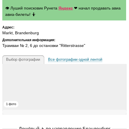
👁 Луший поисковик Рунета
Яндекс
❤ начал продавать авиа
авиа-билеты! 🤷
Адрес:
Markt, Brandenburg
Дополнительная информация:
Трамваи № 2, 6 до остановки "Ritterstrasse"
Выбор фотографии
Все фотографии одной лентой
1 фото
Дешёвый ✈️ по направлению
Бранденбург