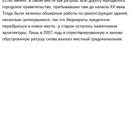
Естественно, в таком месте как ратуша, всю дорогу находилось
городское правительство, пребывавшее там до начала XX века.
Тогда были затеяны обширные работы по реконструкции здания,
несколько затянувшиеся, так что бюрократы предпочли
перебраться в новое место, а старое осталось памятником
архитектуры. Лишь в 2007 году в отрестврированную и заново
обустроенную ратушу снова въехал местный градоначальник.