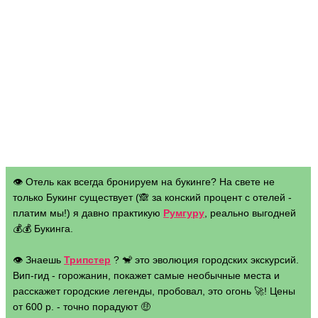
👁 Отель как всегда бронируем на букинге? На свете не
только Букинг существует (🙈 за конский процент с отелей -
платим мы!) я давно практикую
Румгуру
, реально выгодней
💰💰 Букинга.
👁 Знаешь
Трипстер
? 🐒 это эволюция городских экскурсий.
Вип-гид - горожанин, покажет самые необычные места и
расскажет городские легенды, пробовал, это огонь 🚀! Цены
от 600 р. - точно порадуют 🤑