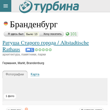
Title
Cейчас
Бранденбург
на
сайте:
101
Я здесь был
Хочу посетить
Было: 13
Ратуша Старого города / Altstadtische
Rathaus
5
архитектура, памятники, парки
Button
Германия
,
Markt, Brandenburg
Фотографии
Карта
1 фото
вики-код
написать совет