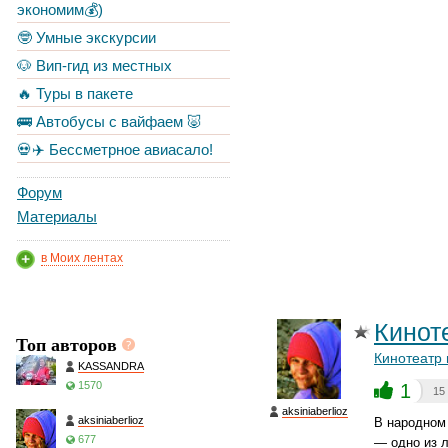
экономим💰)
🤓 Умные экскурсии
🐶 Вип-гид из местных
🔥 Туры в пакете
🚌 Автобусы с вайфаем 🐷
💀✈️ Бессметрное авиасало!
Форум
Материалы
в Моих лентах
Кинот
Топ авторов
Кинотеатр
KASSANDRA
1570
1
15
aksiniaberlioz
aksiniaberlioz
В народном 
677
— одно из л