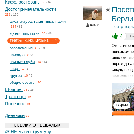
Кафе, рестораны
68
/
64
Посет
Достопримечательности
217
/
155
Берли
архитектура, памятники, парки
mila-v
Театр-вар
124
/
81
музеи, выставки
50
/
40
4
4 
театры, кино, музыка
3
/
3
Это самое я
развлечения
25
/
19
невозможно!
природа
0
/
3
ошеломляющ
ночные клубы
14
/
14
переход на 
спорт
1
/
1
секунды сц
другое
зрителю пе
10
/
9
общие советы
10
Шоппинг
33
/
29
Транспорт
15
Полезное
19
14 фото
Дневники
26
ССЫЛКИ ОТ БЫВАЛЫХ
🙈 НЕ Букинг (румгуру -