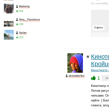
по сентябрь
Melnickiy
366
Nina__Pastuhova
298
3 фото
Vazlav
253
Кинот
Кройц
Кинотеатр
aksiniaberlioz
1
14
Кинотеатр п
Летом регу
чипсами. О
найти :) Би
сеанса, вхо