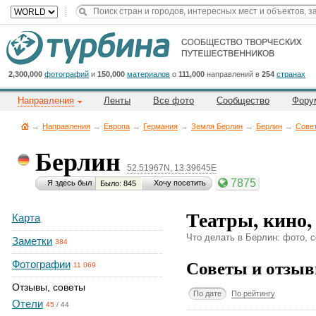
Title
Cейчас
на
сайте:
2,300,000
фотографий
и
150,000
материалов
о
111,000
направлений в
254
странах
Направления
Ленты
Все фото
Сообщество
Фору
→
Направления
→
Европа
→
Германия
→
Земля Берлин
→
Берлин
→
Сове
Берлин
52.51967N, 13.39645E
Button
7875
Я здесь был
Хочу посетить
Было: 845
Театры, кино,
Карта
Что делать в Берлин: фото, с
Заметки
384
Советы и отзыв
Фотографии
11 069
Отзывы, советы
По дате
По рейтингу
Отели
45
/
44