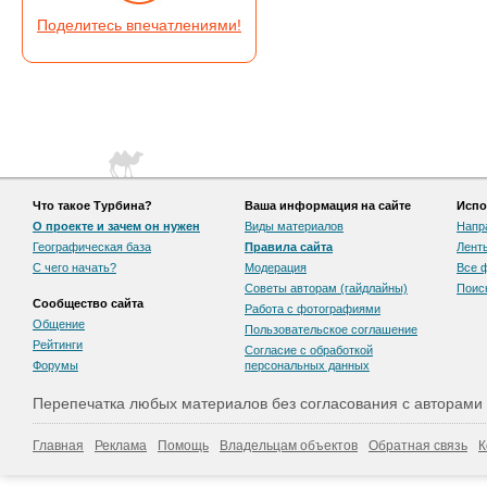
Поделитесь впечатлениями!
Что такое Турбина?
Ваша информация на сайте
Испо
О проекте и зачем он нужен
Виды материалов
Напр
Географическая база
Правила сайта
Лент
С чего начать?
Модерация
Все 
Советы авторам (гайдлайны)
Поис
Сообщество сайта
Работа с фотографиями
Общение
Пользовательскоe соглашение
Рейтинги
Согласие с обработкой
Форумы
персональных данных
Перепечатка любых материалов без согласования с авторами
Главная
Реклама
Помощь
Владельцам объектов
Обратная связь
К