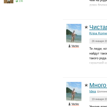
чем на роди
136
дома близки
Чиста
Kripa Kome
26 января 2
Vazlav
Те люди, ко
найдут тако
такого рода
гарантией к
Много
Idea
Шоппин
19 января 2
Vazlav
Увидев впер