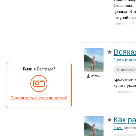
Оказалось, 
ценами. В т
покупай пив
надписью "п
Всяка
Justa mark
Были в Белграде?
19 января 2
Vazlav
Крохотный м
купить упак
всякие чипс
Поделитесь впечатлениями!
Как р
Taze
Шоппин