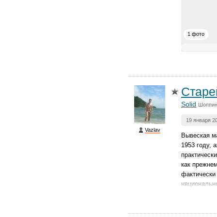
1 фото
Старе
Solid
Шоппин
19 января 2
Vazlav
Вывеская ма
1953 году, 
практически
как прежнем
фактически 
национальн