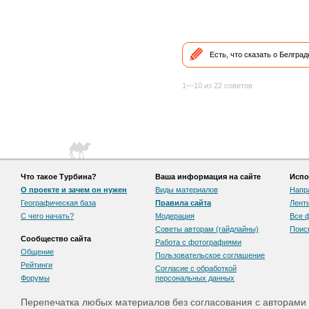
Есть, что сказать о Белгра
1—10 из 22 советов
Что такое Турбина?
Ваша информация на сайте
Испо
О проекте и зачем он нужен
Виды материалов
Напр
Географическая база
Правила сайта
Лент
С чего начать?
Модерация
Все 
Советы авторам (гайдлайны)
Поис
Сообщество сайта
Работа с фотографиями
Общение
Пользовательскоe соглашение
Рейтинги
Согласие с обработкой
Форумы
персональных данных
Перепечатка любых материалов без согласования с авторами