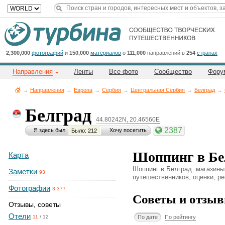
Title
Cейчас
на
сайте:
2,300,000
фотографий
и
150,000
материалов
о
111,000
направлений в
254
странах
Направления
Ленты
Все фото
Сообщество
Фору
→
Направления
→
Европа
→
Сербия
→
Центральная Сербия
→
Белград
→
Белград
44.80242N, 20.46560E
Button
2387
Я здесь был
Хочу посетить
Было: 212
Шоппинг в Бе
Карта
Шоппинг в Белград: магазины,
Заметки
93
путешественников, оценки, ре
Фотографии
3 377
Советы и отзыв
Отзывы, советы
Отели
По дате
По рейтингу
11
/
12