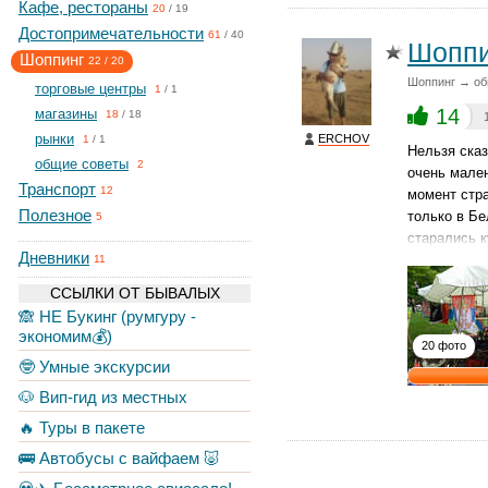
Кафе, рестораны
20
/
19
Достопримечательности
61
/
40
Шоппи
Шоппинг
22
/
20
Шоппинг → об
торговые центры
1
/
1
14
магазины
18
/
18
рынки
ERCHOV
1
/
1
Нельзя сказ
общие советы
2
очень мален
Транспорт
12
момент стра
Полезное
только в Бе
5
старались к
Дневники
11
ССЫЛКИ ОТ БЫВАЛЫХ
🙈 НЕ Букинг (румгуру -
экономим💰)
20 фото
🤓 Умные экскурсии
🐶 Вип-гид из местных
🔥 Туры в пакете
🚌 Автобусы с вайфаем 🐷