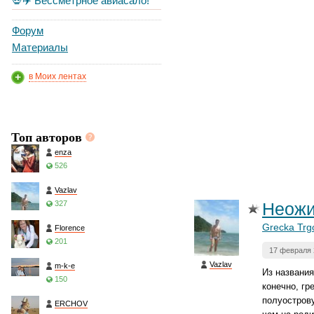
💀✈️ Бессметрное авиасало!
Форум
Материалы
в Моих лентах
Топ авторов
enza
526
Vazlav
327
Неожи
Grecka Trg
Florence
201
17 февраля 
Vazlav
m-k-e
Из названия
150
конечно, гр
полуострову
ERCHOV