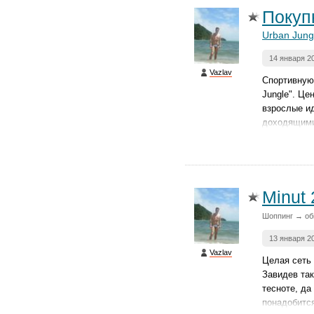
Покуп
Urban Jung
14 января 2
Vazlav
Спортивную
Jungle". Це
взрослые ид
доходящими
Minut 
Шоппинг → об
13 января 2
Vazlav
Целая сеть
Завидев так
тесноте, да
понадобится