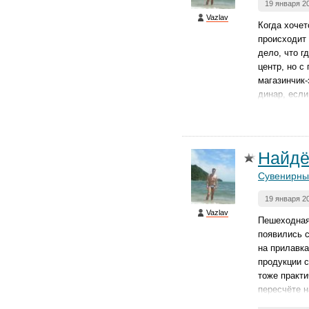
19 января 2
Vazlav
Когда хочет
происходит 
дело, что г
центр, но с
магазинчик-
динар, если
Найдё
Сувенирны
19 января 2
Vazlav
Пешеходная 
появились с
на прилавка
продукции с
тоже практи
пересчёте н