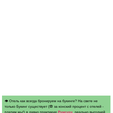
👁 Отель как всегда бронируем на букинге? На свете не
только Букинг существует (🙈 за конский процент с отелей -
платим мы!) я давно практикую
Румгуру
, реально выгодней