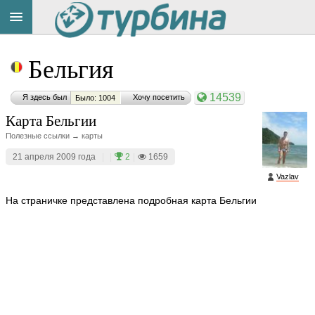
Title
Cейчас
Бельгия
на
сайте:
14539
Я здесь был
Хочу посетить
Было: 1004
Карта Бельгии
Полезные ссылки → карты
21 апреля 2009 года
|
|
2
|
1659
Button
Vazlav
На страничке представлена подробная карта Бельгии