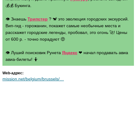
💰💰 Букинга.
👁 Знаешь
Трипстер
? 🐒 это эволюция городских экскурсий.
Вип-гид - горожанин, покажет самые необычные места и
расскажет городские легенды, пробовал, это огонь 🚀! Цены
от 600 р. - точно порадуют 🤑
👁 Луший поисковик Рунета
Яндекс
❤ начал продавать авиа
авиа-билеты! 🤷
Web-адрес:
mission.net/belgium/brussels/…