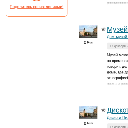
расписавше
Поделитесь впечатлениями!
Музей
Дом-музей
Rus
17 декабря 
Музей может
по временам
говорит, де
доме, где д
этнографией
поэта и рев
Диско
Диско и Пи
Rus
17 декабря 