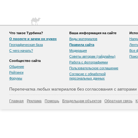
Что такое Турбина?
Ваша информация на сайте
Испо
О проекте и зачем он нужен
Виды материалов
Напр
Географическая база
Правила сайта
Лент
С чего начать?
Модерация
Все 
Советы авторам (гайдлайны)
Поис
Сообщество сайта
Работа с фотографиями
Общение
Пользовательскоe соглашение
Рейтинги
Согласие с обработкой
Форумы
персональных данных
Перепечатка любых материалов без согласования с авторами
Главная
Реклама
Помощь
Владельцам объектов
Обратная связь
К