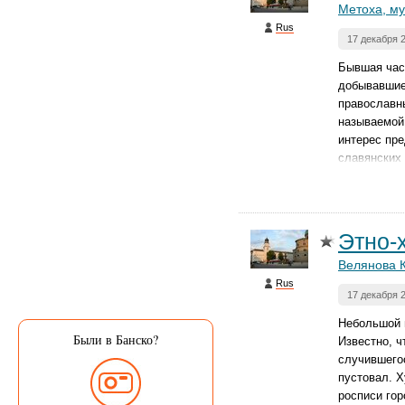
Метоха, му
Rus
17 декабря 
Бывшая част
добывавшие
православн
называемой
интерес пр
славянских
Этно-
Велянова 
Rus
17 декабря 
Небольшой м
Были в Банско?
Известно, ч
случившегос
пустовал. 
росписи гор