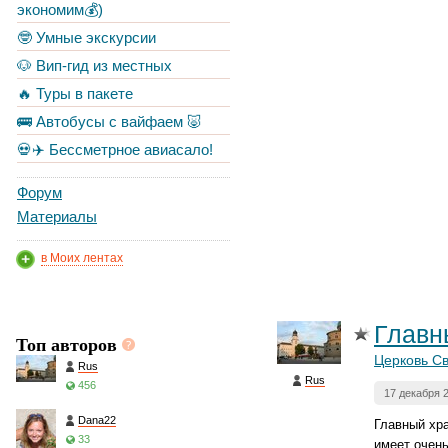
экономим💰)
🤓 Умные экскурсии
🐶 Вип-гид из местных
🔥 Туры в пакете
🚌 Автобусы с вайфаем 🐷
💀✈️ Бессметрное авиасало!
Форум
Материалы
в Моих лентах
Главн
Топ авторов
Церковь С
Rus
Rus
456
17 декабря 
Dana22
Главный хра
33
имеет очень