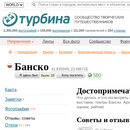
Title
Cейчас
на
сайте:
2,300,000
фотографий
и
150,000
материалов
о
111,000
направлений в
254
странах
Направления
Ленты
Все фото
Сообщество
Фору
→
Направления
→
Европа
→
Болгария
→
Благоевградская область
→
Банск
Банско
41.83504N, 23.48671E
Button
580
Я здесь был
Хочу посетить
Было: 33
Достопримеча
Карта
Что делать и что посмотреть
Заметки
5
выставки, театры Банско. Арх
оценки, рейтинг.
Фотографии
172
Советы и отзыв
Отзывы, советы
Отели
71
/
104