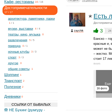
По дате
По рейтингу
Кафе, рестораны
16
/
16
Достопримечательности
17
/
17
Есть 
архитектура, памятники, парки
Достопримеча
1
/
1
музеи, выставки
4
/
4
3
zaychik
24
театры, кино, музыка
0
Банско – го
развлечения
5
/
5
красные и, 
природа
0
/
1
может не бы
ночные клубы
3
/
3
– жестко. М
спорт
3
/
3
стоит 17 ле
другое
вниз.
0
общие советы
1
Шоппинг
1
Транспорт
2
Еще 
Полезное
2
16 фото
Дневники
0
ССЫЛКИ ОТ БЫВАЛЫХ
🙈 НЕ Букинг (румгуру -