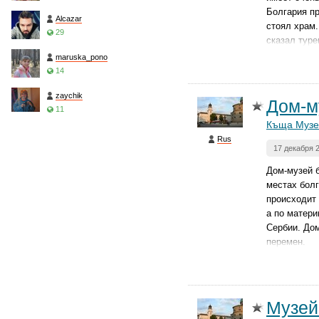
Болгария пр
Alcazar
стоял храм.
29
сказал туре
maruska_pono
14
zaychik
Дом-м
11
Къща Музе
Rus
17 декабря 
Дом-музей б
местах болг
происходит 
а по матери
Сербии. Дом
перемен.
Музей