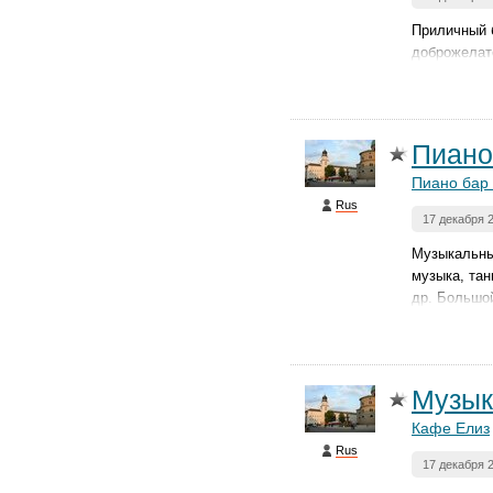
Приличный 
доброжелате
Пиано
Пиано бар
Rus
17 декабря 
Музыкальны
музыка, тан
др. Большо
Музык
Кафе Елиз
Rus
17 декабря 