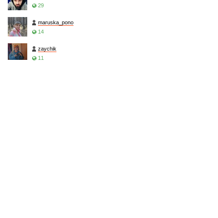
29
maruska_pono
14
zaychik
11