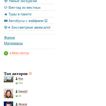
🤓 Умные экскурсии
🐶 Вип-гид из местных
🔥 Туры в пакете
🚌 Автобусы с вайфаем 🐷
💀✈️ Бессметрное авиасало!
Форум
Материалы
в Моих лентах
Топ авторов
Rus
456
Dana22
33
Alcazar