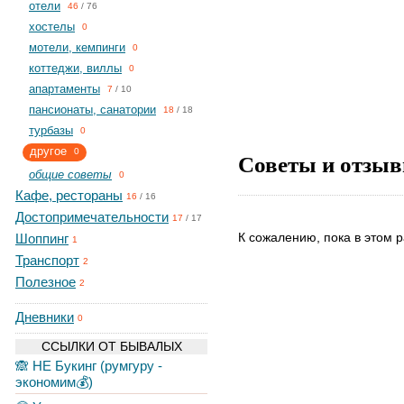
отели
46
/
76
хостелы
0
мотели, кемпинги
0
коттеджи, виллы
0
апартаменты
7
/
10
пансионаты, санатории
18
/
18
турбазы
0
другое
0
Советы и отзыв
общие советы
0
Кафе, рестораны
16
/
16
Достопримечательности
17
/
17
К сожалению, пока в этом р
Шоппинг
1
Транспорт
2
Полезное
2
Дневники
0
ССЫЛКИ ОТ БЫВАЛЫХ
🙈 НЕ Букинг (румгуру -
экономим💰)