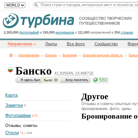
Title
Cейчас
на
сайте:
2,300,000
фотографий
и
150,000
материалов
о
111,000
направлений в
254
странах
Направления
Ленты
Все фото
Сообщество
Фору
→
Направления
→
Европа
→
Болгария
→
Благоевградская область
→
Банск
Банско
41.83504N, 23.48671E
Button
580
Я здесь был
Хочу посетить
Было: 33
Другое
Карта
Отзывы и советы опытных пут
Заметки
5
бронирование, фото, цены.
Бронирование о
Фотографии
172
Отзывы, советы
Отели
71
/
104