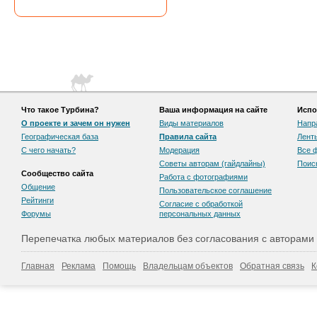
Что такое Турбина?
Ваша информация на сайте
Испо
О проекте и зачем он нужен
Виды материалов
Напр
Географическая база
Правила сайта
Лент
С чего начать?
Модерация
Все 
Советы авторам (гайдлайны)
Поис
Сообщество сайта
Работа с фотографиями
Общение
Пользовательскоe соглашение
Рейтинги
Согласие с обработкой
Форумы
персональных данных
Перепечатка любых материалов без согласования с авторами
Главная
Реклама
Помощь
Владельцам объектов
Обратная связь
К