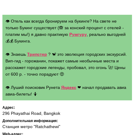
👁 Отель как всегда бронируем на букинге? На свете не
только Букинг существует (🙈 за конский процент с отелей -
платим мы!) я давно практикую
Румгуру
, реально выгодней
💰💰 Букинга.
👁 Знаешь
Трипстер
? 🐒 это эволюция городских экскурсий.
Вип-гид - горожанин, покажет самые необычные места и
расскажет городские легенды, пробовал, это огонь 🚀! Цены
от 600 р. - точно порадуют 🤑
👁 Луший поисковик Рунета
Яндекс
❤ начал продавать авиа
авиа-билеты! 🤷
Адрес:
296 Phayathai Road, Bangkok
Дополнительная информация:
Станция метро "Ratchathewi"
Web-адрес: