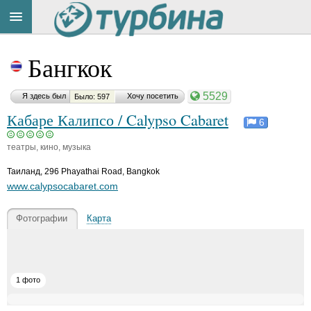
Title
Cейчас
Бангкок
на
сайте:
5529
Я здесь был
Хочу посетить
Было: 597
Кабаре Калипсо / Calypso Cabaret
6
театры, кино, музыка
Button
Таиланд
,
296 Phayathai Road, Bangkok
www.calypsocabaret.com
Фотографии
Карта
1 фото