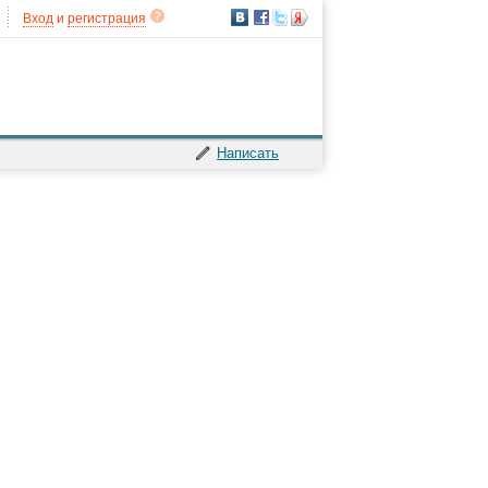
Вход
и
регистрация
Написать
лечения
→
Центр здоровья Nahornthon Thai Medical