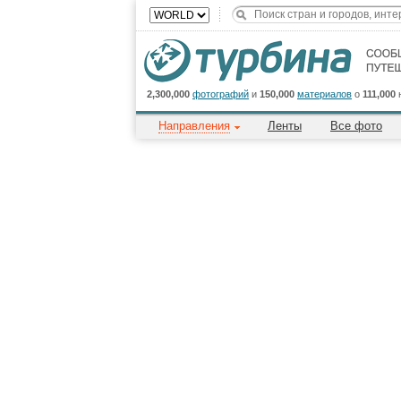
2,300,000
фотографий
и
150,000
материалов
о
111,000
Направления
Ленты
Все фото
→
Направления
→
Азия
→
Таиланд
→
Централ
Spa
→
Nahornthon Thai Medical Spa
Бангкок
13.75206N, 100.
Я здесь был
Хочу посетить
Было: 597