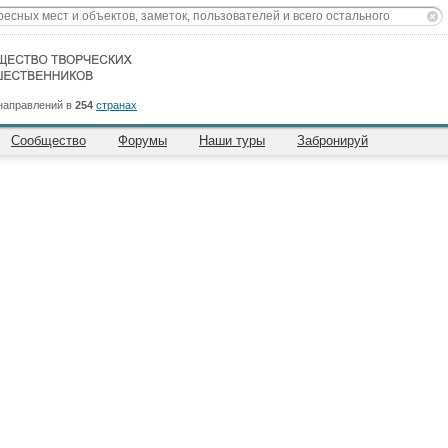
направлений в
254
странах
Сообщество
Форумы
Наши туры
Забронируй
ьный и Восточный Таиланд
→
Бангкок
→
Советы
→
Достопримечательности
→
разв
53932E
5529