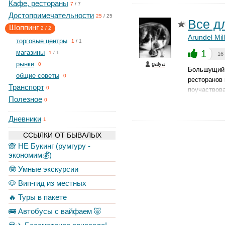
Кафе, рестораны
7
/
7
Достопримечательности
25
/
25
Все д
Шоппинг
2
/
2
Arundel Mil
торговые центры
1
/
1
1
магазины
1
/
1
16
рынки
galya
0
Большущий 
общие советы
0
ресторанов 
Транспорт
0
поучаствов
Полезное
0
Дневники
1
ССЫЛКИ ОТ БЫВАЛЫХ
🙈 НЕ Букинг (румгуру -
экономим💰)
🤓 Умные экскурсии
🐶 Вип-гид из местных
🔥 Туры в пакете
🚌 Автобусы с вайфаем 🐷