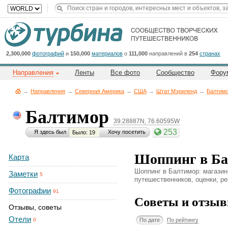
Title
Cейчас
на
сайте:
2,300,000
фотографий
и
150,000
материалов
о
111,000
направлений в
254
странах
Направления
Ленты
Все фото
Сообщество
Фору
→
Направления
→
Северная Америка
→
CША
→
Штат Мэриленд
→
Балтим
Балтимор
39.28887N, 76.60595W
Button
253
Я здесь был
Хочу посетить
Было: 19
Шоппинг в Ба
Карта
Шоппинг в Балтимор: магазины
Заметки
5
путешественников, оценки, ре
Фотографии
91
Советы и отзыв
Отзывы, советы
Отели
По дате
По рейтингу
0