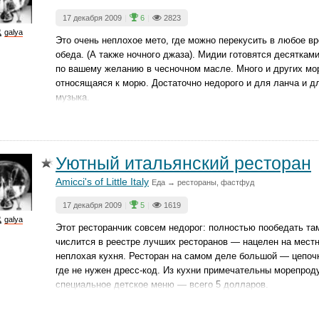
17 декабря 2009
|
6
|
2823
galya
Это очень неплохое мето, где можно перекусить в любое в
обеда. (А также ночного джаза). Мидии готовятся десяткам
по вашему желанию в чесночном масле. Много и других мор
относящаяся к морю. Достаточно недорого и для ланча и д
музыка.
Уютный итальянский ресторан
Amicci's of Little Italy
Еда → рестораны, фастфуд
17 декабря 2009
|
5
|
1619
galya
Этот ресторанчик совсем недорог: полностью пообедать та
числится в реестре лучших ресторанов — нацелен на местн
неплохая кухня. Ресторан на самом деле большой — цепоч
где не нужен дресс-код. Из кухни примечательны морепрод
специальное детское меню — всего 5 долларов.