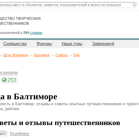
направлений в
254
странах
Сообщество
Форумы
Наши туры
Забронируй
→
Штат Мэриленд
→
Балтимор
→
Советы
→
Еда
76.60595W
253
а в Балтиморе
поесть в Балтимор: отзывы и советы опытных путешественников и турист
и, рейтинг.
веты и отзывы путешественников
дате
По рейтингу