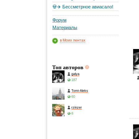
💀✈️ Бессметрное авиасало!
Форум
Материалы
в Моих лентах
Топ авторов
galya
187
Tomi-Aleks
60
rzinzer
6