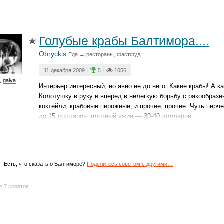
Голубые крабы Балтимора....
Obryckis
Еда → рестораны, фастфуд
11 декабря 2009
|
5
|
1056
galya
Интерьер интересный, но явно не до него. Какие крабы! А 
Колотушку в руку и вперед в нелегкую борьбу с ракообраз
коктейли, крабовые пирожные, и прочее, прочее. Чуть перч
до 15 долларов, плотный ужин — 30-40 долларов.
Есть, что сказать о Балтиморе?
Поделитесь советом с другими…
з 7 советов