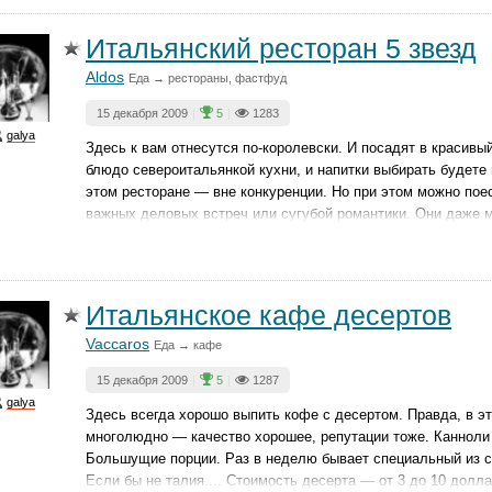
Итальянский ресторан 5 звезд
Aldos
Еда → рестораны, фастфуд
15 декабря 2009
|
5
|
1283
galya
Здесь к вам отнесутся по-королевски. И посадят в красивы
блюдо североитальянкой кухни, и напитки выбирать будете 
этом ресторане — вне конкуренции. Но при этом можно поес
важных деловых встреч или сугубой романтики. Они даже м
Итальянское кафе десертов
Vaccaros
Еда → кафе
15 декабря 2009
|
5
|
1287
galya
Здесь всегда хорошо выпить кофе с десертом. Правда, в э
многолюдно — качество хорошее, репутации тоже. Канноли 
Большущие порции. Раз в неделю бывает специальный из с
Если бы не талия.... Стоимость десерта — от 3 до 10 долла