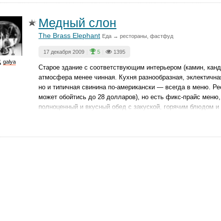
Медный слон
The Brass Elephant
Еда → рестораны, фастфуд
17 декабря 2009
|
5
|
1395
galya
Старое здание с соответствующим интерьером (камин, канд
атмосфера менее чинная. Кухня разнообразная, эклектична
но и типичная свинина по-американски — всегда в меню. Р
может обойтись до 28 долларов), но есть фикс-прайс меню,
полноценный и вкусный обед с закуской, горячим блюдом и