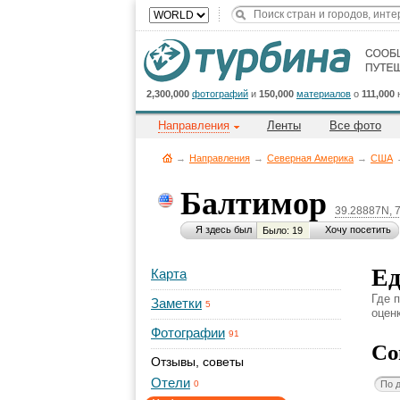
2,300,000
фотографий
и
150,000
материалов
о
111,000
Направления
Ленты
Все фото
→
Направления
→
Северная Америка
→
CША
Балтимор
39.28887N, 
Я здесь был
Хочу посетить
Было: 19
Ед
Карта
Где 
Заметки
5
оценк
Фотографии
91
Со
Отзывы, советы
Отели
По 
0