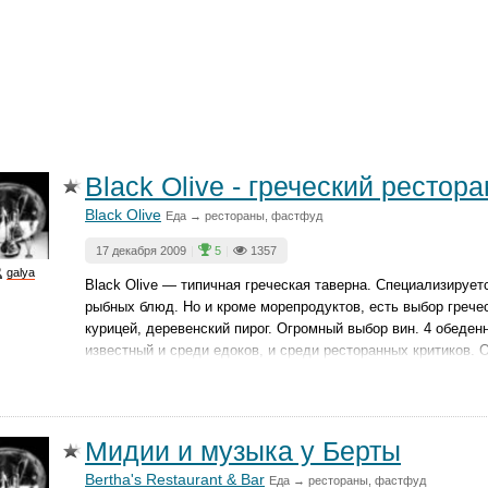
Black Olive - греческий рестора
Black Olive
Еда → рестораны, фастфуд
17 декабря 2009
|
5
|
1357
galya
Black Olive — типичная греческая таверна. Специализируе
рыбных блюд. Но и кроме морепродуктов, есть выбор грече
курицей, деревенский пирог. Огромный выбор вин. 4 обеден
известный и среди едоков, и среди ресторанных критиков. 
Мидии и музыка у Берты
Bertha's Restaurant & Bar
Еда → рестораны, фастфуд