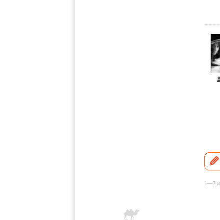
1—7 и