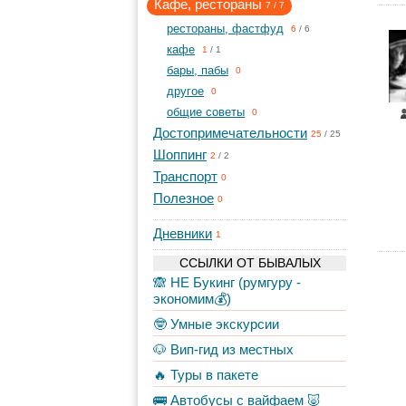
Кафе, рестораны
7
/
7
рестораны, фастфуд
6
/
6
кафе
1
/
1
бары, пабы
0
другое
0
общие советы
0
Достопримечательности
25
/
25
Шоппинг
2
/
2
Транспорт
0
Полезное
0
Дневники
1
ССЫЛКИ ОТ БЫВАЛЫХ
🙈 НЕ Букинг (румгуру -
экономим💰)
🤓 Умные экскурсии
🐶 Вип-гид из местных
🔥 Туры в пакете
🚌 Автобусы с вайфаем 🐷