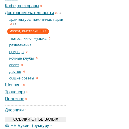
Кафе, рестораны
0
Достопримечательности
0
/
1
архитектура, памятники, парки
0
/
1
музеи, выставки
0
/
1
театры, кино, музыка
0
развлечения
0
природа
0
ночные клубы
0
спорт
0
другое
0
общие советы
0
Шоппинг
0
Транспорт
0
Полезное
0
Дневники
0
ССЫЛКИ ОТ БЫВАЛЫХ
🙈 НЕ Букинг (румгуру -