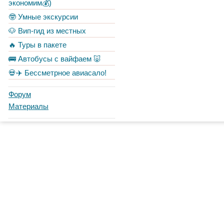
экономим💰)
🤓 Умные экскурсии
🐶 Вип-гид из местных
🔥 Туры в пакете
🚌 Автобусы с вайфаем 🐷
💀✈️ Бессметрное авиасало!
Форум
Материалы