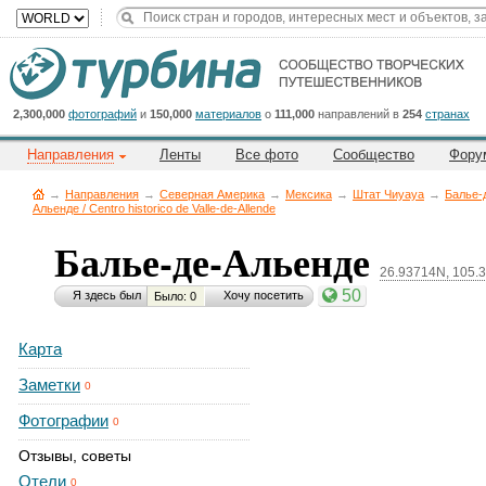
2,300,000
фотографий
и
150,000
материалов
о
111,000
направлений в
254
странах
Направления
Ленты
Все фото
Сообщество
Фору
→
Направления
→
Северная Америка
→
Мексика
→
Штат Чиуауа
→
Балье-
Альенде / Centro historico de Valle-de-Allende
Балье-де-Альенде
26.93714N, 105.
50
Я здесь был
Хочу посетить
Было: 0
Карта
Заметки
0
Фотографии
0
Отзывы, советы
Отели
0