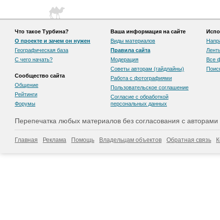
Что такое Турбина?
Ваша информация на сайте
Испо
О проекте и зачем он нужен
Виды материалов
Напр
Географическая база
Правила сайта
Лент
С чего начать?
Модерация
Все 
Советы авторам (гайдлайны)
Поис
Сообщество сайта
Работа с фотографиями
Общение
Пользовательскоe соглашение
Рейтинги
Согласие с обработкой
Форумы
персональных данных
Перепечатка любых материалов без согласования с авторами
Главная
Реклама
Помощь
Владельцам объектов
Обратная связь
К