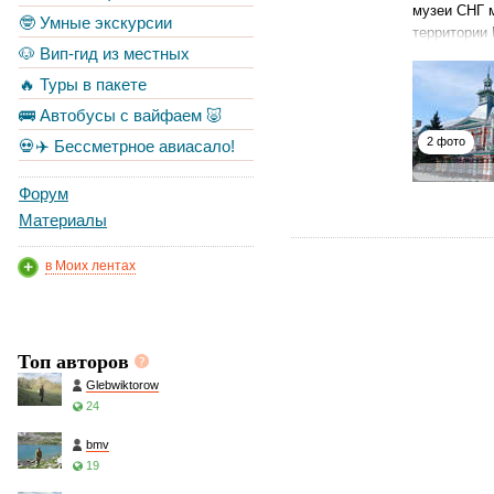
музеи СНГ м
🤓 Умные экскурсии
территории
🐶 Вип-гид из местных
🔥 Туры в пакете
🚌 Автобусы с вайфаем 🐷
2 фото
💀✈️ Бессметрное авиасало!
Форум
Материалы
в Моих лентах
Топ авторов
Glebwiktorow
24
bmv
19