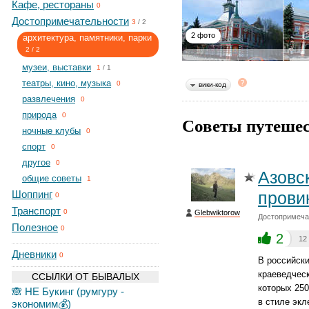
Кафе, рестораны
0
Достопримечательности
3
/
2
2 фото
архитектура, памятники, парки
2
/
2
музеи, выставки
1
/
1
театры, кино, музыка
0
вики-код
развлечения
0
природа
0
Советы путешес
ночные клубы
0
спорт
0
другое
0
Азовс
общие советы
1
Шоппинг
прови
0
Транспорт
0
Glebwiktorow
Достопримечат
Полезное
0
2
12
Дневники
0
В российски
краеведческ
ССЫЛКИ ОТ БЫВАЛЫХ
которых 250
🙈 НЕ Букинг (румгуру -
в стиле экл
экономим💰)