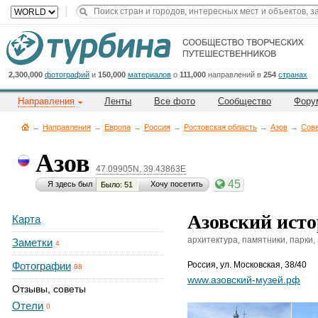
Title
Cейчас
на
сайте:
2,300,000
фотографий
и
150,000
материалов
о
111,000
направлений в
254
странах
Направления
Ленты
Все фото
Сообщество
Фору
→
Направления
→
Европа
→
Россия
→
Ростовская область
→
Азов
→
Сов
Азов
47.09905N, 39.43863E
Button
45
Я здесь был
Хочу посетить
Было: 51
Азовский исто
Карта
архитектура, памятники, парки,
Заметки
4
Фотографии
Россия
,
ул. Московская, 38/40
88
www.азовский-музей.рф
Отзывы, советы
Отели
0