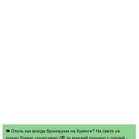
👁 Отель как всегда бронируем на букинге? На свете не
только Букинг существует (🙈 за конский процент с отелей -