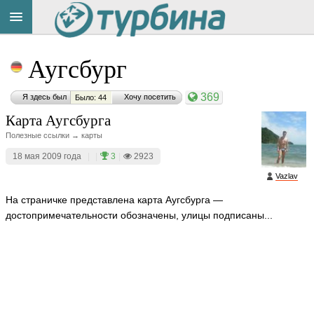
Title
Cейчас
Аугсбург
на
сайте:
369
Я здесь был
Хочу посетить
Было: 44
Карта Аугсбурга
Полезные ссылки → карты
18 мая 2009 года
|
|
3
|
2923
Button
Vazlav
На страничке представлена карта Аугсбурга —
достопримечательности обозначены, улицы подписаны...