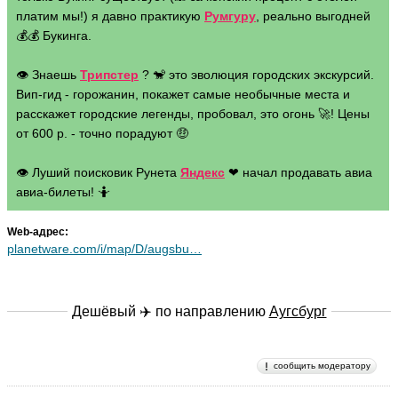
платим мы!) я давно практикую
Румгуру
, реально выгодней
💰💰 Букинга.
👁 Знаешь
Трипстер
? 🐒 это эволюция городских экскурсий.
Вип-гид - горожанин, покажет самые необычные места и
расскажет городские легенды, пробовал, это огонь 🚀! Цены
от 600 р. - точно порадуют 🤑
👁 Луший поисковик Рунета
Яндекс
❤ начал продавать авиа
авиа-билеты! 🤷
Web-адрес:
planetware.com/i/map/D/augsbu…
Дешёвый ✈️ по направлению
Аугсбург
сообщить модератору