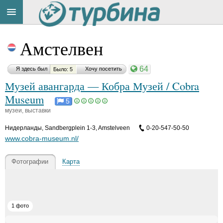
Title
Cейчас
Амстелвен
на
сайте:
64
Я здесь был
Хочу посетить
Было: 5
Музей авангарда — Кобра Музей / Cobra
Museum
5
музеи, выставки
Button
Нидерланды
,
Sandbergplein 1-3, Amstelveen
0-20-547-50-50
www.cobra-museum.nl/
Фотографии
Карта
1 фото