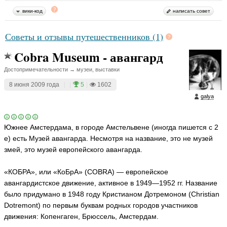
вики-код
написать совет
Советы и отзывы путешественников (1)
Cobra Museum - авангард
Достопримечательности → музеи, выставки
8 июня 2009 года
|
|
5
|
1602
galya
Южнее Амстердама, в городе Амстельвене (иногда пишется с 2
е) есть Музей авангарда. Несмотря на название, это не музей
змей, это музей европейского авангарда.
«КОБРА», или «КоБрА» (COBRA) — европейское
авангардистское движение, активное в 1949—1952 гг. Название
было придумано в 1948 году Кристианом Дотремоном (Christian
Dotremont) по первым буквам родных городов участников
движения: Копенгаген, Брюссель, Амстердам.