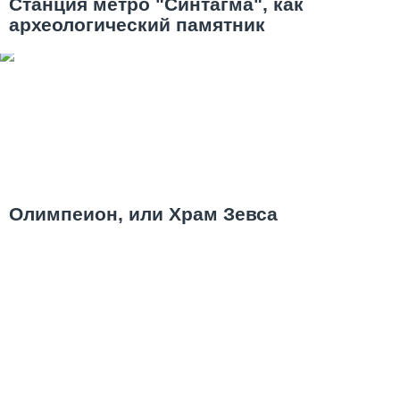
Станция метро "Синтагма", как
археологический памятник
Олимпеион, или Храм Зевса
Олимпийского — остаток величия
Ещё советы
Византийские шедевры на вилле Иллисия
ksushasha
|
2 июн 2013
|
17
|
27
|
26