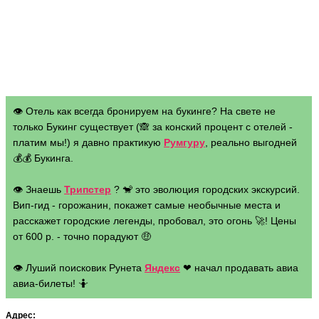
👁 Отель как всегда бронируем на букинге? На свете не
только Букинг существует (🙈 за конский процент с отелей -
платим мы!) я давно практикую
Румгуру
, реально выгодней
💰💰 Букинга.
👁 Знаешь
Трипстер
? 🐒 это эволюция городских экскурсий.
Вип-гид - горожанин, покажет самые необычные места и
расскажет городские легенды, пробовал, это огонь 🚀! Цены
от 600 р. - точно порадуют 🤑
👁 Луший поисковик Рунета
Яндекс
❤ начал продавать авиа
авиа-билеты! 🤷
Адрес: