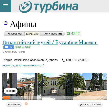
Title
Cейчас
Афины
на
сайте:
4252
Я здесь был
Хочу посетить
Было: 320
Византийский музей / Byzantine Museum
32
музеи, выставки
Button
Греция
,
Vassilissis Sofias Avenue, Athens
+30 210-7231570
www.byzantinemuseum.gr/
46 фото
вики-код
написать совет