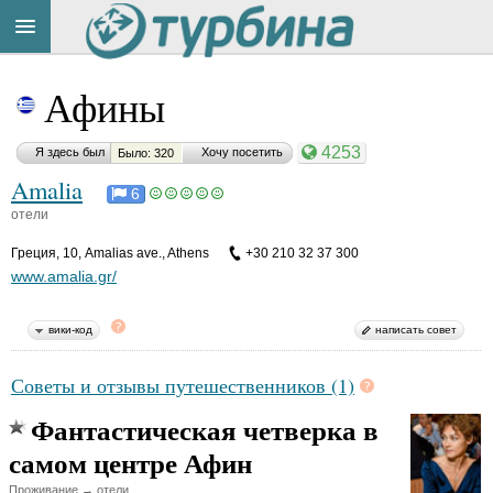
Title
Cейчас
Афины
на
сайте:
4253
Я здесь был
Хочу посетить
Было: 320
Amalia
6
отели
Греция
,
10, Amalias ave., Athens
+30 210 32 37 300
Button
www.amalia.gr/
вики-код
написать совет
Советы и отзывы путешественников (1)
Фантастическая четверка в
самом центре Афин
Проживание → отели