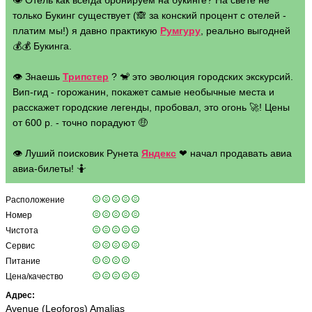
👁 Отель как всегда бронируем на букинге? На свете не
только Букинг существует (🙈 за конский процент с отелей -
платим мы!) я давно практикую
Румгуру
, реально выгодней
💰💰 Букинга.
👁 Знаешь
Трипстер
? 🐒 это эволюция городских экскурсий.
Вип-гид - горожанин, покажет самые необычные места и
расскажет городские легенды, пробовал, это огонь 🚀! Цены
от 600 р. - точно порадуют 🤑
👁 Луший поисковик Рунета
Яндекс
❤ начал продавать авиа
авиа-билеты! 🤷
Расположение
Номер
Чистота
Сервис
Питание
Цена/качество
Адрес:
Avenue (Leoforos) Amalias