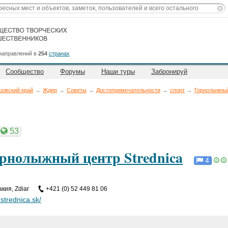
направлений в
254
странах
Сообщество
Форумы
Наши туры
Забронируй
овский край
→
Ждяр
→
Советы
→
Достопримечательности
→
спорт
→
Горнолыжный
53
рнолыжный центр Strednica
4
т
акия
,
Zdiar
+421 (0) 52 449 81 06
strednica.sk/