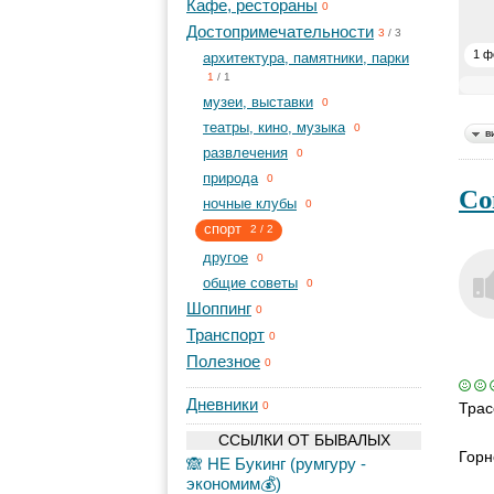
Кафе, рестораны
0
Достопримечательности
3
/
3
1 ф
архитектура, памятники, парки
1
/
1
музеи, выставки
0
театры, кино, музыка
0
в
развлечения
0
природа
0
Со
ночные клубы
0
спорт
2
/
2
другое
0
общие советы
0
Шоппинг
0
Транспорт
0
Полезное
0
Дневники
Трас
0
ССЫЛКИ ОТ БЫВАЛЫХ
Горн
🙈 НЕ Букинг (румгуру -
экономим💰)