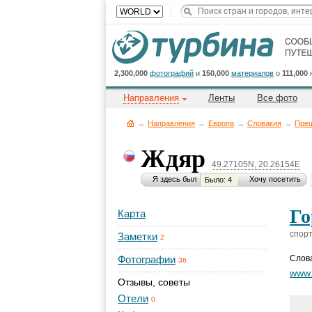
2,300,000
фотографий
и
150,000
материалов
о
111,000
Направления
Ленты
Все фото
→
Направления
→
Европа
→
Словакия
→
Преш
Ждяр
49.27105N, 20.26154E
Я здесь был
Хочу посетить
Было: 4
Го
Карта
спор
Заметки
2
Фотографии
Слов
36
www.
Отзывы, советы
Отели
0