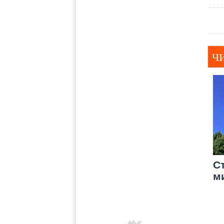
Ч
С
м
е
ц