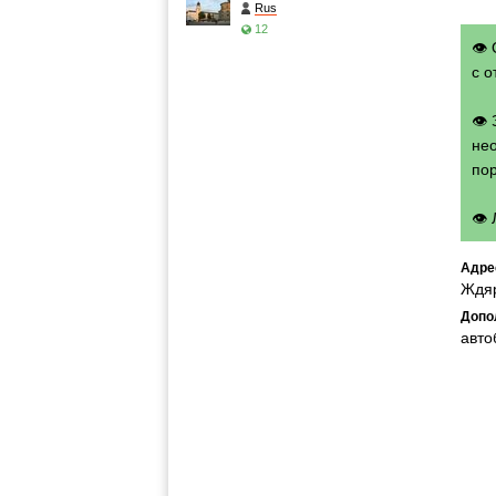
Rus
12
👁 
с о
👁
нео
по
👁
Адре
Ждя
Допо
авто