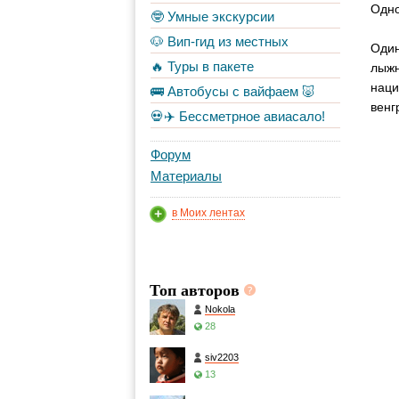
Одно
🤓 Умные экскурсии
🐶 Вип-гид из местных
Один
🔥 Туры в пакете
лыжн
наци
🚌 Автобусы с вайфаем 🐷
венг
💀✈️ Бессметрное авиасало!
Форум
Материалы
в Моих лентах
Топ авторов
Nokola
28
siv2203
13