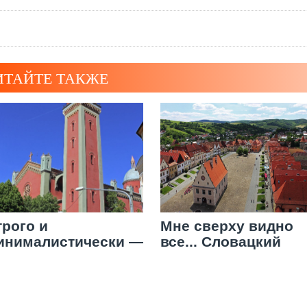
ИТАЙТЕ ТАКЖЕ
трого и
Мне сверху видно
инималистически —
все... Словацкий
вангелическая
город-заповедник
ерковь Кежмарока
Бардеёв