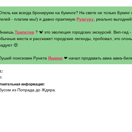
Отель как всегда бронируем на букинге? На свете не только Букинг 
телей - платим мы!) я давно практикую
Румгуру
, реально выгодней 
 Знаешь
Трипстер
? 🐒 это эволюция городских экскурсий. Вип-гид 
бычные места и расскажет городские легенды, пробовал, это огонь 
радуют 🤑
 Луший поисковик Рунета
Яндекс
❤ начал продавать авиа авиа-биле
с:
р.
лнительная информация:
бусом из Попрада до Ждяра.