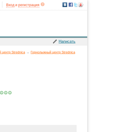
Вход
и
регистрация
Написать
 центр Strednica
→
Горнолыжный центр Strednica