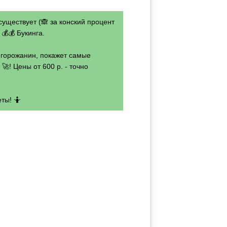
существует (🙈 за конский процент
💰💰 Букинга.
- горожанин, покажет самые
🚀! Цены от 600 р. - точно
ты! 🤷