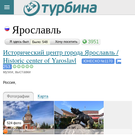
Title
Cейчас
Ярославль
на
сайте:
3951
Я здесь был
Хочу посетить
Было: 548
Исторический центр города Ярославль /
Historic center of Yaroslavl
ЮНЕСКО №1170
253
музеи, выставки
Button
Россия
,
Фотографии
Карта
524 фото