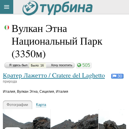
Материал
Title
Cейчас
понравился:
Вулкан Этна
на
сайте:
Национальный Парк
(3350м)
Г
а
л
и
505
Я здесь был
Хочу посетить
Было: 16
Button
н
Кратер Лажетто / Cratere del Laghetto
а
30
O
природа
r
h
Италия
,
Вулкан Этна, Сицилия, Италия
i
d
e
Фотографии
Карта
a
ья
ть