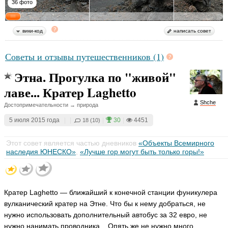
36 фото
Н
и
вики-код
написать совет
к
о
Советы и отзывы путешественников (1)
л
а
Этна. Прогулка по "живой"
й
Д
лаве... Кратер Laghetto
о
Shche
н
Достопримечательности → природа
ц
5 июля 2015 года
|
|
|
30
|
4451
18 (10)
о
в
D
Этот совет является частью дневников
«Объекты Всемирного
o
наследия ЮНЕСКО»
,
«Лучше гор могут быть только горы!»
n
ni
c
o
ья
Кратер Laghetto — ближайший к конечной станции фуникулера
ть
вулканический кратер на Этне. Что бы к нему добраться, не
нужно использовать дополнительный автобус за 32 евро, не
нужно нанимать проводника... Опять же не нужно много