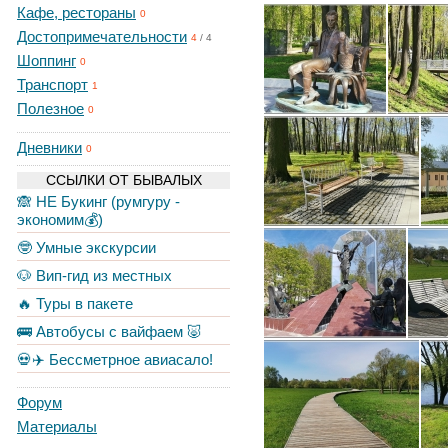
М
М
М
М
М
М
М
М
М
М
М
М
М
М
М
М
М
М
М
М
М
М
М
М
М
М
и
и
М
и
и
М
И
и
М
М
М
и
и
и
и
и
и
и
М
ы
ы
l
l
m
Кафе, рестораны
ья
ья
ья
ья
ья
ья
ья
ья
ья
ья
ья
ья
ья
ья
ья
ья
ья
ья
ья
ья
0
а
а
а
а
а
а
а
а
а
а
а
а
а
а
а
а
а
а
а
а
а
а
а
а
А
а
а
А
р
р
а
р
р
И
а
н
р
а
а
а
р
р
р
р
р
р
р
а
И
М
И
d
d
In
In
is
ать
ать
ать
ать
ать
ать
ать
ать
ать
ать
ать
ать
ать
ать
ать
ать
ать
ать
ать
ать
й
й
й
й
й
й
й
й
й
й
й
й
й
й
й
й
й
й
й
й
й
й
й
й
л
й
й
л
и
и
й
и
и
н
й
н
и
й
й
й
и
и
и
и
и
и
и
й
н
а
н
Достопримечательности
4
/
4
a
a
g
g
tk
н
н
н
н
н
н
н
н
н
н
н
н
н
н
н
н
н
н
н
н
н
н
н
н
е
н
н
е
н
н
н
н
н
н
н
а
н
н
н
н
н
н
н
н
н
н
н
н
н
й
н
a
a
a
Шоппинг
ья
ья
0
у
у
у
у
у
у
у
у
у
у
у
у
у
у
у
у
у
у
у
у
у
у
у
у
к
у
у
к
а
а
у
а
а
а
у
а
у
у
у
а
а
а
а
а
а
а
у
а
н
а
I
-
-
1
ать
ать
р
р
р
р
р
р
р
р
р
р
р
р
р
р
р
р
р
р
р
р
р
р
р
р
с
р
р
с
з
з
р
з
з
р
з
р
р
р
з
з
з
з
з
з
з
р
у
I
n
I
I
Транспорт
i-
i-
6
1
а
а
а
а
а
а
а
а
а
а
а
а
а
а
р
M
M
M
M
M
M
M
M
M
M
M
M
M
M
M
M
M
M
M
M
M
M
M
M
M
M
M
n
M
n
M
M
M
M
n
n
D
D
ья
Полезное
н
н
м
м
м
м
м
м
м
м
м
м
м
м
a
a
a
a
a
a
a
a
a
a
a
a
a
a
a
a
a
a
a
a
a
a
a
a
a
a
a
n
a
a
a
a
a
a
n
M
n
0
e
e
ать
д
д
у
у
у
у
у
у
у
у
у
у
у
у
y
y
y
y
y
y
y
y
y
y
y
y
y
y
y
y
y
y
y
y
y
y
y
y
y
y
y
a
y
5
y
y
y
y
a
a
a
ni
ni
р
р
р
р
р
р
р
р
р
р
р
р
р
р
n
n
n
n
n
n
n
n
n
n
n
n
n
n
n
n
n
n
n
n
n
n
n
n
n
n
n
5
n
7
n
n
n
n
5
y
5
s
s
Дневники
0
н
н
н
н
н
н
н
М
н
н
н
н
н
М
u
u
u
u
u
u
u
u
u
u
u
u
u
u
u
u
u
u
u
u
u
u
u
u
m
u
u
m
u
7
u
5
u
u
u
u
7
n
7
ья
ья
и
и
и
и
и
и
и
а
и
и
и
и
и
а
r
r
r
r
r
r
r
r
r
r
r
r
r
r
r
r
r
r
r
r
r
r
r
r
a
r
r
a
r
5
r
r
r
r
r
5
u
5
ья
ССЫЛКИ ОТ БЫВАЛЫХ
ать
ать
к
к
к
к
к
к
к
й
к
к
к
к
к
й
kl
kl
r
ья
ья
ья
ья
ья
ья
ья
ья
ья
ья
ья
ья
ья
ья
ья
ья
ья
ья
ья
ья
ья
ья
ья
ья
ья
ья
ья
ья
ья
ья
ья
ья
ья
ья
ья
ать
о
о
о
о
о
о
о
н
о
о
о
о
о
н
🙈 НЕ Букинг (румгуру -
ai
ai
ья
ать
ать
ать
ать
ать
ать
ать
ать
ать
ать
ать
ать
ать
ать
ать
ать
ать
ать
ать
ать
ать
ать
ать
ать
ать
ать
ать
ать
ать
ать
ать
ать
ать
ать
ать
в
в
в
в
в
в
в
у
в
в
в
в
в
у
экономим💰)
ья
ья
ать
а
а
а
а
а
а
а
р
а
а
а
а
а
р
ать
ать
🤓 Умные экскурсии
ir
ir
ir
ir
ir
ir
ir
M
ir
ir
ir
ir
ir
M
a
a
a
a
a
a
a
a
a
a
a
a
a
a
М
🐶 Вип-гид из местных
l
l
l
l
l
l
l
y
l
l
l
l
l
y
Н
Н
Н
А
Н
Н
Н
Н
А
Н
А
А
А
А
Н
Н
А
А
А
N
А
А
N
А
N
А
И
А
И
а
И
И
А
И
Т
ti
d
d
d
d
d
d
d
n
d
d
d
d
d
n
и
и
и
л
и
и
и
и
л
и
л
л
л
л
и
и
л
л
л
a
л
л
a
л
a
л
н
л
н
й
н
н
л
н
а
🔥 Туры в пакете
ti
a
a
a
a
a
a
a
a
u
a
a
a
a
a
u
к
к
к
е
к
к
к
к
е
к
е
е
е
е
к
к
е
е
е
t
е
е
t
е
А
t
е
А
н
е
н
н
н
н
е
н
т
a
l
r
r
ья
ья
ья
ья
ья
ья
ья
ья
ья
ья
ья
ья
🚌 Автобусы с вайфаем 🐷
о
о
о
к
о
о
о
о
к
о
к
к
к
к
о
о
к
к
ф
al
к
к
al
к
л
al
к
л
а
к
а
у
а
а
к
а
ь
l
a
ья
ья
ать
ать
ать
ать
ать
ать
ать
ать
ать
ать
ать
ать
л
л
л
с
л
л
л
л
с
л
с
с
с
с
л
л
с
с
т
ia
с
с
ia
с
е
ia
с
е
с
р
с
я
I
I
I
I
I
a
n
ать
ать
💀✈️ Бессметрное авиасало!
а
а
а
а
а
а
а
а
а
а
а
а
а
а
а
а
а
а
и
а
а
а
ф
а
ф
а
а
н
M
M
M
n
n
M
n
n
n
n
k
й
й
й
н
й
й
й
й
н
й
н
н
н
н
й
й
н
н
н
н
н
н
т
н
т
н
н
а
o
o
o
n
n
a
n
n
n
k
a
Д
Д
Д
д
Д
Д
Д
Д
д
Д
д
д
д
д
Д
Д
д
д
а
д
д
д
и
д
и
д
д
n
n
n
a
a
y
a
a
a
H
a
r
Форум
о
о
о
р
о
о
о
о
р
о
р
р
р
р
о
о
р
р
П
р
р
р
н
р
н
р
р
el
el
el
5
5
n
5
5
5
a
r
a
н
н
н
н
н
н
н
н
н
н
о
а
а
М
И
И
М
И
М
М
М
М
М
М
М
m
m
m
m
m
m
m
m
la
m
m
la
m
la
m
7
m
7
u
7
7
m
7
n
a
Материалы
ья
ц
ц
ц
ц
ц
ц
ц
ц
ц
ц
с
П
П
а
н
н
а
н
а
а
И
а
а
а
а
а
И
a
a
a
a
a
a
a
a
D
a
a
D
a
D
a
5
a
5
r
5
5
a
5
y
ья
ать