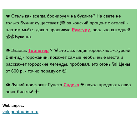
👁 Отель как всегда бронируем на букинге? На свете не
только Букинг существует (🙈 за конский процент с отелей -
платим мы!) я давно практикую
Румгуру
, реально выгодней
💰💰 Букинга.
👁 Знаешь
Трипстер
? 🐒 это эволюция городских экскурсий.
Вип-гид - горожанин, покажет самые необычные места и
расскажет городские легенды, пробовал, это огонь 🚀! Цены
от 600 р. - точно порадуют 🤑
👁 Луший поисковик Рунета
Яндекс
❤ начал продавать авиа
авиа-билеты! 🤷
Web-адрес:
vologdatourinfo.ru