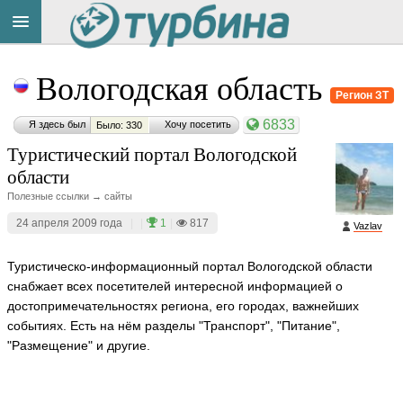
Title
Cейчас
Вологодская область
на
сайте:
Регион ЗТ
6833
Я здесь был
Хочу посетить
Было: 330
Туристический портал Вологодской
области
Полезные ссылки → сайты
Button
24 апреля 2009 года
|
|
1
|
817
Vazlav
Туристическо-информационный портал Вологодской области
снабжает всех посетителей интересной информацией о
достопримечательностях региона, его городах, важнейших
событиях. Есть на нём разделы "Транспорт", "Питание",
"Размещение" и другие.