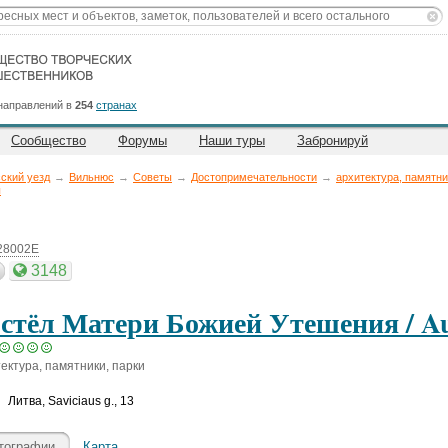
направлений в
254
странах
Сообщество
Форумы
Наши туры
Забронируй
ский уезд
→
Вильнюс
→
Советы
→
Достопримечательности
→
архитектура, памятни
ы
.28002E
3148
стёл Матери Божией Утешения / Au
ектура, памятники, парки
Литва
,
Saviciaus g., 13
тографии
Карта