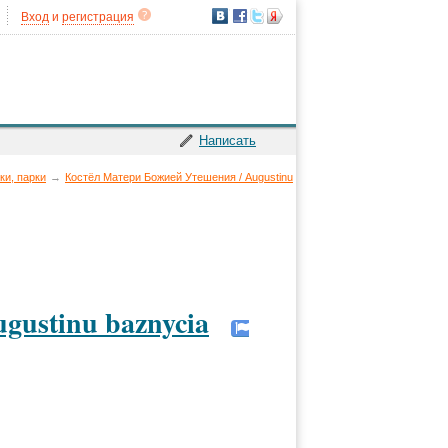
Вход
и
регистрация
Написать
ки, парки
→
Костёл Матери Божией Утешения / Augustinu
gustinu baznycia