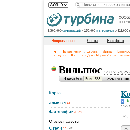
2,300,000
фотографий
и
150,000
материалов
о
111,000
Направления
Ленты
Все фото
→
Направления
→
Европа
→
Литва
→
Вильнюс
baznycia
→
Костел св. Девы Марии Утешительниц
Вильнюс
54.68939N, 25
Я здесь был
Хочу посетить
Было: 583
Ко
Карта
5
Заметки
127
архит
Фотографии
4 642
GPS
Отзывы, советы
Отели
20
/
47
Фо