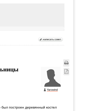
написать совет
льницы
Yarowind
е был построен деревянный костел