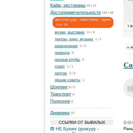
Кафе, рестораны
23
/
21
Достопримечательности
148
/
98
архитектура, памятники, парки
134
/
88
1 ф
музеи, выставки
12
/
9
театры, кино, музыка
1
/
1
развлечения
3
/
3
в
природа
0
ночные клубы
0
Со
спорт
1
/
1
другое
3
/
3
общие советы
1
Шоппинг
9
/
5
Транспорт
6
Полезное
2
Дневники
15
ССЫЛКИ ОТ БЫВАЛЫХ
🙈 НЕ Букинг (румгуру -
Рань