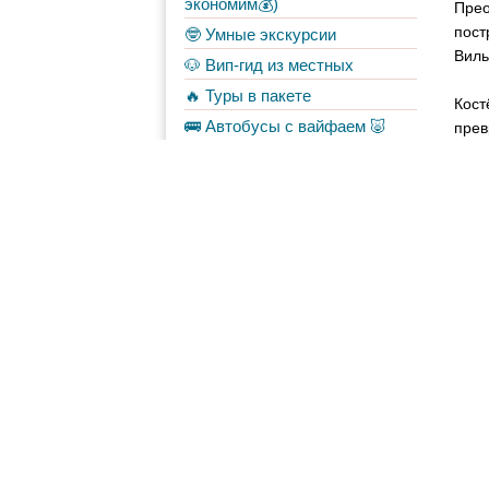
экономим💰)
Прео
пост
🤓 Умные экскурсии
Виль
🐶 Вип-гид из местных
🔥 Туры в пакете
Кост
🚌 Автобусы с вайфаем 🐷
прев
💀✈️ Бессметрное авиасало!
Форум
Материалы
в Моих лентах
Топ авторов
Napoleon
345
Yarowind
234