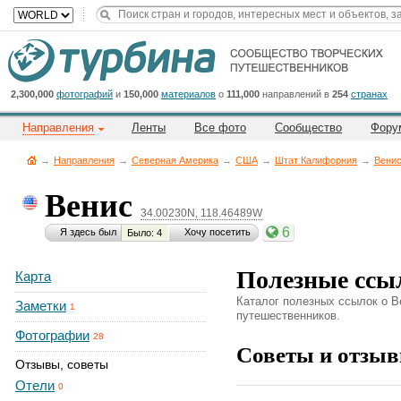
Title
Cейчас
на
сайте:
2,300,000
фотографий
и
150,000
материалов
о
111,000
направлений в
254
странах
Направления
Ленты
Все фото
Сообщество
Фору
→
Направления
→
Северная Америка
→
CША
→
Штат Калифорния
→
Вени
Венис
34.00230N, 118.46489W
Button
6
Я здесь был
Хочу посетить
Было: 4
Полезные ссы
Карта
Каталог полезных ссылок о В
Заметки
1
путешественников.
Фотографии
28
Советы и отзыв
Отзывы, советы
Отели
0