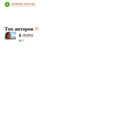
в Моих лентах
Топ авторов
vkumov
6