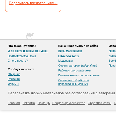
Поделитесь впечатлениями!
Что такое Турбина?
Ваша информация на сайте
Испо
О проекте и зачем он нужен
Виды материалов
Напр
Географическая база
Правила сайта
Лент
С чего начать?
Модерация
Все 
Советы авторам (гайдлайны)
Поис
Сообщество сайта
Работа с фотографиями
Общение
Пользовательскоe соглашение
Рейтинги
Согласие с обработкой
Форумы
персональных данных
Перепечатка любых материалов без согласования с авторами
Главная
Реклама
Помощь
Владельцам объектов
Обратная связь
К