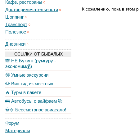
Кафе, рестораны
0
К сожалению, пока в этом р
Достопримечательности
0
Шоппинг
0
Транспорт
0
Полезное
0
Дневники
0
ССЫЛКИ ОТ БЫВАЛЫХ
🙈 НЕ Букинг (румгуру -
экономим💰)
🤓 Умные экскурсии
🐶 Вип-гид из местных
🔥 Туры в пакете
🚌 Автобусы с вайфаем 🐷
💀✈️ Бессметрное авиасало!
Форум
Материалы