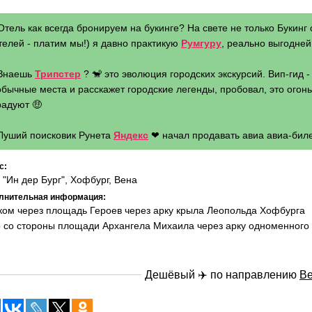
Отель как всегда бронируем на букинге? На свете не только Букинг 
телей - платим мы!) я давно практикую
Румгуру
, реально выгодней 
 Знаешь
Трипстер
? 🐒 это эволюция городских экскурсий. Вип-гид 
бычные места и расскажет городские легенды, пробовал, это огонь 
радуют 🤑
 Луший поисковик Рунета
Яндекс
❤ начал продавать авиа авиа-биле
с:
 "Ин дер Бург", Хофбург, Вена
лнительная информация:
ом через площадь Героев через арку крыла Леопольда Хофбурга
 со стороны площади Архангела Михаила через арку одноменного
Дешёвый ✈️ по направлению
В