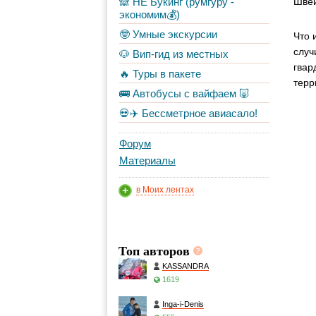
🙈 НЕ Букинг (румгуру -
Швей
экономим💰)
🤓 Умные экскурсии
Что 
случ
🐶 Вип-гид из местных
гвар
🔥 Туры в пакете
терр
🚌 Автобусы с вайфаем 🐷
💀✈️ Бессметрное авиасало!
Форум
Материалы
в Моих лентах
Топ авторов
KASSANDRA
1619
Inga-i-Denis