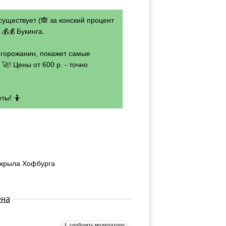
существует (🙈 за конский процент
💰💰 Букинга.
- горожанин, покажет самые
🚀! Цены от 600 р. - точно
ты! 🤷
 крыла Хофбурга
ена
сообщить модератору