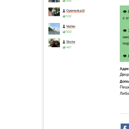
555
Optimistka16
👁 
532
с о
Vazlav
👁
503
нео
Shche
по
447
👁
Адре
Двор
Допо
Пешк
Либо