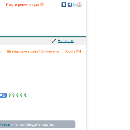
Вход
и
регистрация
Написать
и
→
Швейцарские ворота / Schweizertor
→
Ворота XVI
5
йтесь
, что бы увидеть карты.