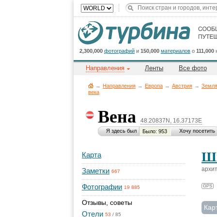
2,300,000
фотографий
и
150,000
материалов
о
111,000
Направления
Ленты
Все фото
→
Направления
→
Европа
→
Австрия
→
Земля
века
Вена
48.20837N, 16.37173E
Я здесь был
Хочу посетить
Было: 953
Шв
Карта
архит
Заметки
667
Фотографии
GPS
19 885
Отзывы, советы
Кар
Отели
53
/
85