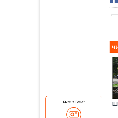
Ч
Были в Вене?
Ш