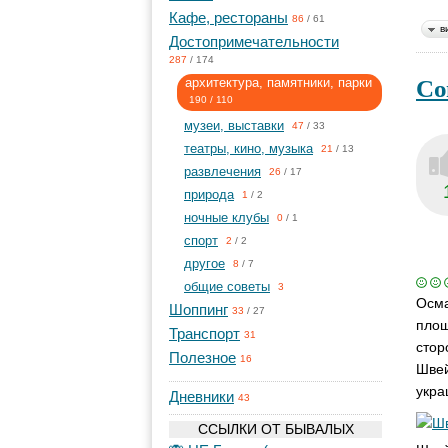
Кафе, рестораны
86
/
61
в
Достопримечательности
287
/
174
Со
архитектура, памятники, парки
190
/
110
музеи, выставки
47
/
33
театры, кино, музыка
21
/
13
развлечения
26
/
17
природа
1
/
2
ночные клубы
0
/
1
спорт
2
/
2
другое
8
/
7
общие советы
3
Осма
Шоппинг
33
/
27
площ
Транспорт
31
стор
Полезное
16
Швей
укра
Дневники
43
ССЫЛКИ ОТ БЫВАЛЫХ