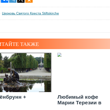
Церковь Святого Креста Stiftskirche
ИТАЙТЕ ТАКЖЕ
ёнбрунн +
Любимый кофе
Марии Терезии в
кафе "Глориетта"