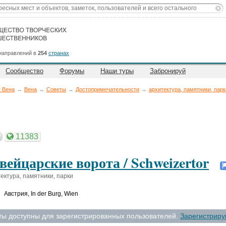
направлений в
254
странах
Сообщество
Форумы
Наши туры
Забронируй
 Вена
→
Вена
→
Советы
→
Достопримечательности
→
архитектура, памятники, парк
11383
ейцарские ворота / Schweizertor
ектура, памятники, парки
Австрия
,
In der Burg, Wien
ты доступны для зарегистрированных пользователей.
Зарегистриру