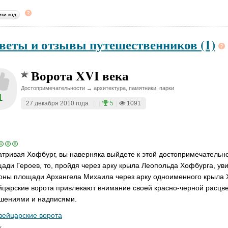
ики-код
веты и отзывы путешественников (1)
Ворота XVI века
Достопримечательности → архитектура, памятники, парки
1
27 декабря 2010 года
|
|
5
|
1091
тривая Хофбург, вы наверняка выйдете к этой достопримечательно
ади Героев, то, пройдя через арку крыла Леопольда Хофбурга, уви
оны площади Архангела Михаила через арку одноименного крыла Х
царские ворота привлекают внимание своей красно-черной расцве
шениями и надписями.