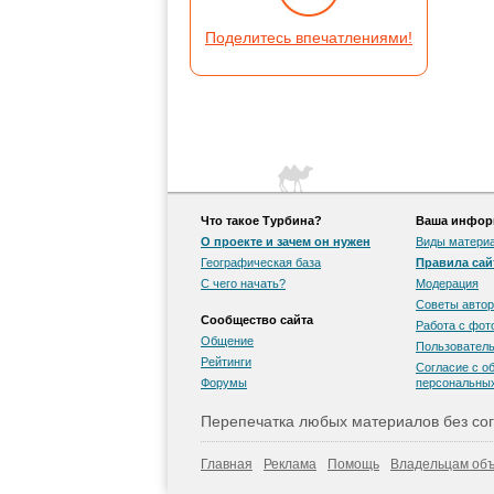
Поделитесь впечатлениями!
Что такое Турбина?
Ваша информ
О проекте и зачем он нужен
Виды матери
Географическая база
Правила сай
С чего начать?
Модерация
Советы автор
Сообщество сайта
Работа с фо
Общение
Пользователь
Рейтинги
Согласие с о
Форумы
персональны
Перепечатка любых материалов без сог
Главная
Реклама
Помощь
Владельцам объ