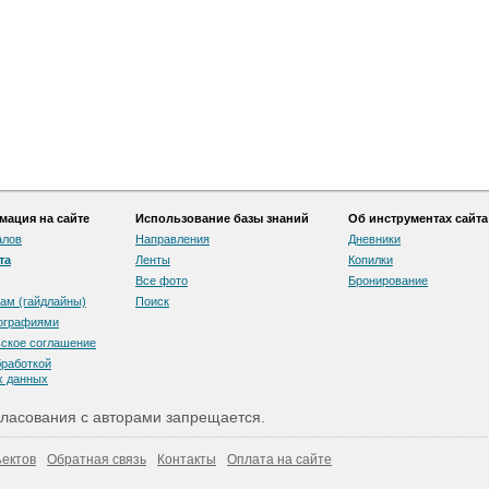
ация на сайте
Использование базы знаний
Об инструментах сайта
алов
Направления
Дневники
та
Ленты
Копилки
Все фото
Бронирование
ам (гайдлайны)
Поиск
тографиями
скоe соглашение
бработкой
х данных
ласования с авторами запрещается.
ектов
Обратная связь
Контакты
Оплата на сайте