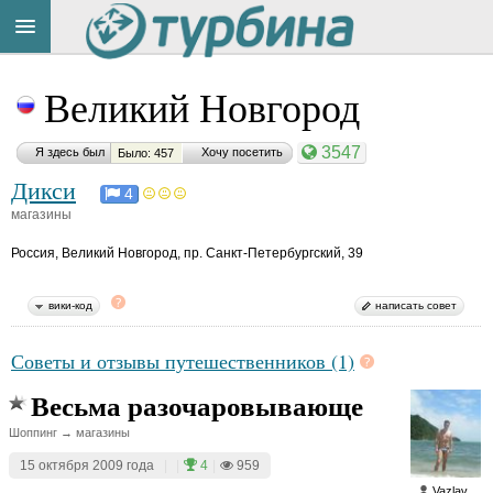
Title
Cейчас
Великий Новгород
на
сайте:
3547
Я здесь был
Хочу посетить
Было: 457
Дикси
4
магазины
Россия
,
Великий Новгород, пр. Санкт-Петербургский, 39
Button
вики-код
написать совет
Советы и отзывы путешественников (1)
Весьма разочаровывающе
Шоппинг → магазины
15 октября 2009 года
|
|
4
|
959
Vazlav