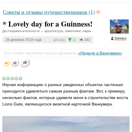
n
ni
c
Советы и отзывы путешественников (1)
Т
o
а
Lovely day for a Guinness!
ья
н
ть
я
Достопримечательности → архитектура, памятники, парки
R
Donnico
a
28 декабря 2018 года
|
|
|
|
11
|
183
2 (1)
i
n
b
Этот совет является частью дневника
«Неделя в Ванкувере»
o
w
ья
ть
Изучая информацию о разных увиденных объектах частенько
приходится удивляться самым разным фактам. Вот, к примеру,
E
несколько фактов, которые удивили меня в строительстве моста
v
Lions Gate, являющегося визитной карточкой Ванкувера.
g
e
n
y
V