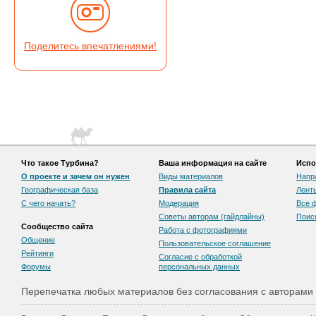
Поделитесь впечатлениями!
Что такое Турбина?
Ваша информация на сайте
Испо
О проекте и зачем он нужен
Виды материалов
Напр
Географическая база
Правила сайта
Лент
С чего начать?
Модерация
Все 
Советы авторам (гайдлайны)
Поис
Сообщество сайта
Работа с фотографиями
Общение
Пользовательскоe соглашение
Рейтинги
Согласие с обработкой
Форумы
персональных данных
Перепечатка любых материалов без согласования с авторами