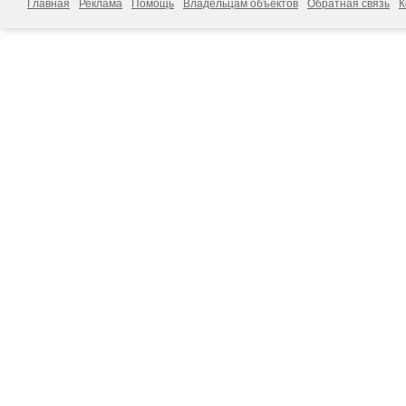
Главная
Реклама
Помощь
Владельцам объектов
Обратная связь
К