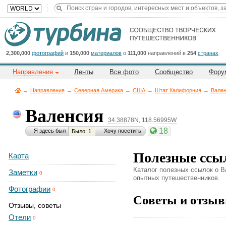
Title
Cейчас
на
сайте:
2,300,000
фотографий
и
150,000
материалов
о
111,000
направлений в
254
странах
Направления
Ленты
Все фото
Сообщество
Фору
→
Направления
→
Северная Америка
→
CША
→
Штат Калифорния
→
Вале
Валенсия
34.38878N, 118.56995W
Button
18
Я здесь был
Хочу посетить
Было: 1
Полезные ссы
Карта
Каталог полезных ссылок о В
Заметки
0
опытных путешественников.
Фотографии
0
Советы и отзыв
Отзывы, советы
Отели
0