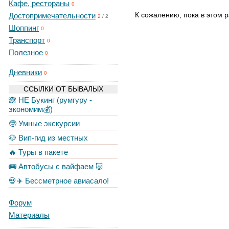
Кафе, рестораны
0
К сожалению, пока в этом р
Достопримечательности
2
/
2
Шоппинг
0
Транспорт
0
Полезное
0
Дневники
0
ССЫЛКИ ОТ БЫВАЛЫХ
🙈 НЕ Букинг (румгуру -
экономим💰)
🤓 Умные экскурсии
🐶 Вип-гид из местных
🔥 Туры в пакете
🚌 Автобусы с вайфаем 🐷
💀✈️ Бессметрное авиасало!
Форум
Материалы