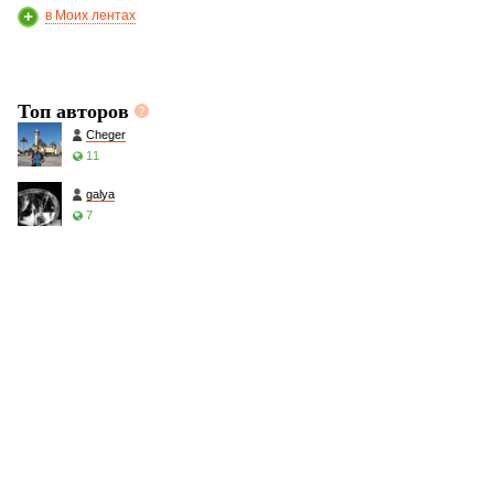
в Моих лентах
Топ авторов
Cheger
11
galya
7