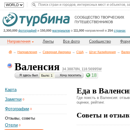
Title
Cейчас
на
сайте:
2,300,000
фотографий
и
150,000
материалов
о
111,000
направлений в
254
странах
Направления
Ленты
Все фото
Сообщество
Фору
→
Направления
→
Северная Америка
→
CША
→
Штат Калифорния
→
Вале
Валенсия
34.38878N, 118.56995W
Button
18
Я здесь был
Хочу посетить
Было: 1
Еда в Валенси
Карта
Где поесть в Валенсия: отзы
Заметки
0
оценки, рейтинг.
Фотографии
0
Советы и отзыв
Отзывы, советы
Отели
0