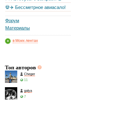
💀✈️ Бессметрное авиасало!
Форум
Материалы
в Моих лентах
Топ авторов
Cheger
11
galya
7