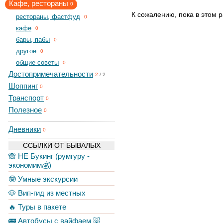
Кафе, рестораны
0
К сожалению, пока в этом р
рестораны, фастфуд
0
кафе
0
бары, пабы
0
другое
0
общие советы
0
Достопримечательности
2
/
2
Шоппинг
0
Транспорт
0
Полезное
0
Дневники
0
ССЫЛКИ ОТ БЫВАЛЫХ
🙈 НЕ Букинг (румгуру -
экономим💰)
🤓 Умные экскурсии
🐶 Вип-гид из местных
🔥 Туры в пакете
🚌 Автобусы с вайфаем 🐷