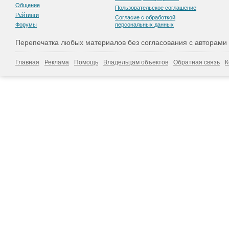
Общение
Пользовательскоe соглашение
Рейтинги
Согласие с обработкой
Форумы
персональных данных
Перепечатка любых материалов без согласования с авторами
Главная
Реклама
Помощь
Владельцам объектов
Обратная связь
К