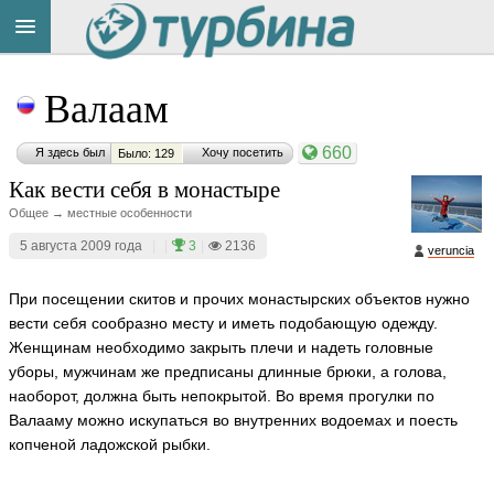
Title
Cейчас
Валаам
на
сайте:
660
Я здесь был
Хочу посетить
Было: 129
Как вести себя в монастыре
Общее → местные особенности
5 августа 2009 года
|
|
3
|
2136
veruncia
Button
При посещении скитов и прочих монастырских объектов нужно
вести себя сообразно месту и иметь подобающую одежду.
Женщинам необходимо закрыть плечи и надеть головные
уборы, мужчинам же предписаны длинные брюки, а голова,
наоборот, должна быть непокрытой. Во время прогулки по
Валааму можно искупаться во внутренних водоемах и поесть
копченой ладожской рыбки.