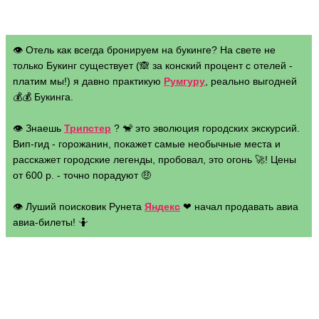
👁 Отель как всегда бронируем на букинге? На свете не
только Букинг существует (🙈 за конский процент с отелей -
платим мы!) я давно практикую
Румгуру
, реально выгодней
💰💰 Букинга.
👁 Знаешь
Трипстер
? 🐒 это эволюция городских экскурсий.
Вип-гид - горожанин, покажет самые необычные места и
расскажет городские легенды, пробовал, это огонь 🚀! Цены
от 600 р. - точно порадуют 🤑
👁 Луший поисковик Рунета
Яндекс
❤ начал продавать авиа
авиа-билеты! 🤷