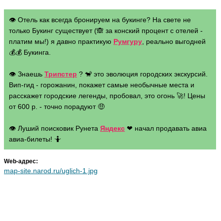
👁 Отель как всегда бронируем на букинге? На свете не
только Букинг существует (🙈 за конский процент с отелей -
платим мы!) я давно практикую
Румгуру
, реально выгодней
💰💰 Букинга.
👁 Знаешь
Трипстер
? 🐒 это эволюция городских экскурсий.
Вип-гид - горожанин, покажет самые необычные места и
расскажет городские легенды, пробовал, это огонь 🚀! Цены
от 600 р. - точно порадуют 🤑
👁 Луший поисковик Рунета
Яндекс
❤ начал продавать авиа
авиа-билеты! 🤷
Web-адрес:
map-site.narod.ru/uglich-1.jpg