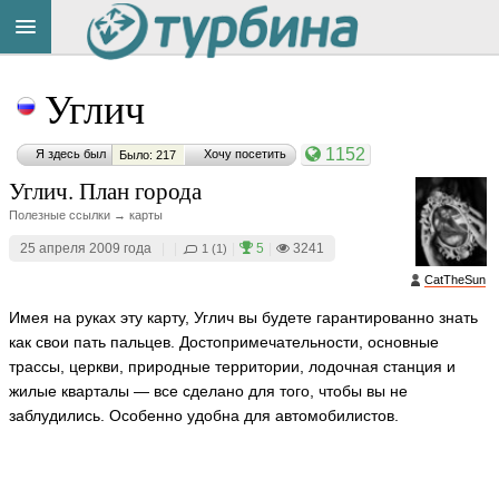
Title
Cейчас
Углич
на
сайте:
1152
Я здесь был
Хочу посетить
Было: 217
Углич. План города
Полезные ссылки → карты
25 апреля 2009 года
|
|
|
5
|
3241
1 (1)
Button
CatTheSun
Имея на руках эту карту, Углич вы будете гарантированно знать
как свои пать пальцев. Достопримечательности, основные
трассы, церкви, природные территории, лодочная станция и
жилые кварталы — все сделано для того, чтобы вы не
заблудились. Особенно удобна для автомобилистов.