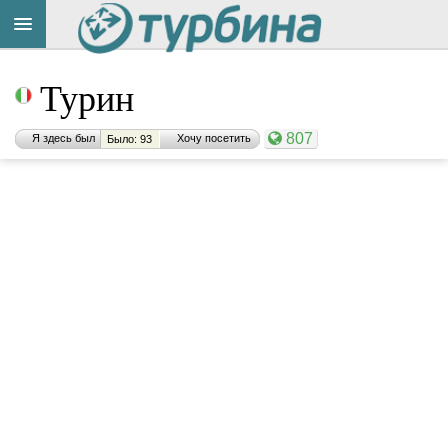
Турин
807
Я здесь был
Хочу посетить
Было: 93