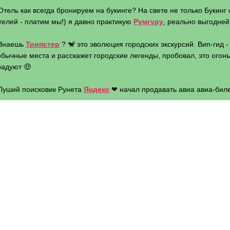
Отель как всегда бронируем на букинге? На свете не только Букинг 
телей - платим мы!) я давно практикую
Румгуру
, реально выгодней 
 Знаешь
Трипстер
? 🐒 это эволюция городских экскурсий. Вип-гид 
бычные места и расскажет городские легенды, пробовал, это огонь 
радуют 🤑
 Луший поисковик Рунета
Яндекс
❤ начал продавать авиа авиа-биле