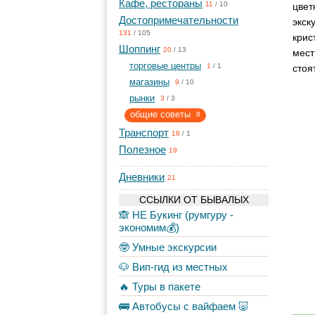
Кафе, рестораны
11
/
10
цвет
Достопримечательности
экск
131
/
105
крис
Шоппинг
20
/
13
мест
торговые центры
1
/
1
стоя
магазины
9
/
10
рынки
3
/
3
общие советы
8
Транспорт
18
/
1
Полезное
19
Дневники
21
ССЫЛКИ ОТ БЫВАЛЫХ
🙈 НЕ Букинг (румгуру -
экономим💰)
🤓 Умные экскурсии
🐶 Вип-гид из местных
🔥 Туры в пакете
🚌 Автобусы с вайфаем 🐷