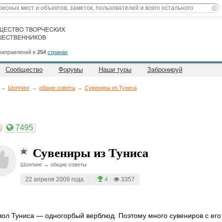
направлений в
254
странах
Сообщество
Форумы
Наши туры
Забронируй
→
Шоппинг
→
общие советы
→
Сувениры из Туниса
7495
Сувениры из Туниса
Шоппинг → общие советы
22 апреля 2009 года
|
|
4
|
3357
ол Туниса — одногорбый верблюд. Поэтому много сувениров с его 