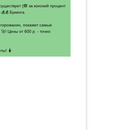
существует (🙈 за конский процент
💰💰 Букинга.
- горожанин, покажет самые
🚀! Цены от 600 р. - точно
ты! 🤷