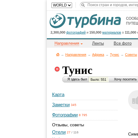
2,300,000
фотографий
и
150,000
материалов
о
111,000
Направления
Ленты
Все фото
→
Направления
→
Африка
→
Тунис
→
Советы
Тунис
Я здесь был
Хочу посетить
Было: 551
Карта
Заметки
345
Фотографии
8 795
Отзывы, советы
Отели
27
/
116
Симв