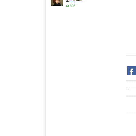
-Tatiana-
398