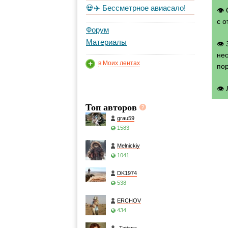
💀✈️ Бессметрное авиасало!
👁 
с о
Форум
Материалы
👁
нео
в Моих лентах
по
👁
Топ авторов
grau59
1583
Melnickiy
1041
DK1974
538
ERCHOV
434