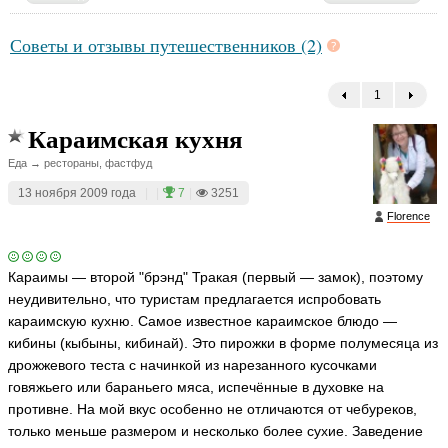
Советы и отзывы путешественников (2)
1
←
Караимская кухня
Еда → рестораны, фастфуд
13 ноября 2009 года
|
|
7
|
3251
Florence
Караимы — второй "брэнд" Тракая (первый — замок), поэтому
неудивительно, что туристам предлагается испробовать
караимскую кухню. Самое известное караимское блюдо —
кибины (кыбыны, кибинай). Это пирожки в форме полумесяца из
дрожжевого теста с начинкой из нарезанного кусочками
говяжьего или бараньего мяса, испечённые в духовке на
противне. На мой вкус особенно не отличаются от чебуреков,
только меньше размером и несколько более сухие. Заведение