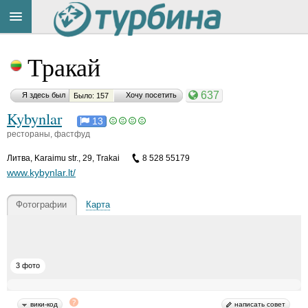
Title
Cейчас
Тракай
на
сайте:
637
Я здесь был
Хочу посетить
Было: 157
Kybynlar
13
рестораны, фастфуд
Литва
,
Karaimu str., 29, Trakai
8 528 55179
Button
www.kybynlar.lt/
Фотографии
Карта
3 фото
вики-код
написать совет