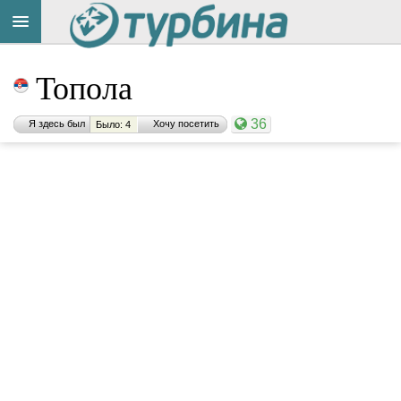
Топола
36
Я здесь был
Хочу посетить
Было: 4